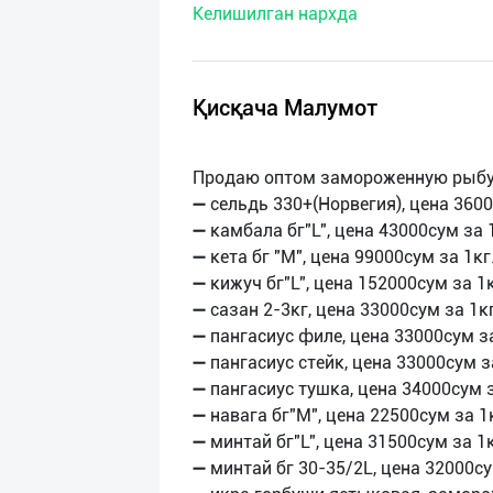
Келишилган нархда
нас
Техническая
поддержка
Қисқача Малумот
Поделиться
Продаю оптом замороженную рыбу
приложением
➖ сельдь 330+(Норвегия), цена 3600
➖ камбала бг"L", цена 43000сум за 
Выход
➖ кета бг "М", цена 99000сум за 1кг
о
➖ кижуч бг"L", цена 152000сум за 1к
➖ сазан 2-3кг, цена 33000сум за 1кг
➖ пангасиус филе, цена 33000сум за
➖ пангасиус стейк, цена 33000сум з
➖ пангасиус тушка, цена 34000сум з
➖ навага бг"М", цена 22500сум за 1
➖ минтай бг"L", цена 31500сум за 1к
➖ минтай бг 30-35/2L, цена 32000су