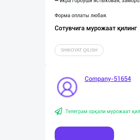
➖ икра горбуши ястыковая, заморож
Сотувчига мурожаат қилинг
SHIKOYAT QILISH
Company-51654
Телеграм орқали мурожаат қил
Хабар ёзинг