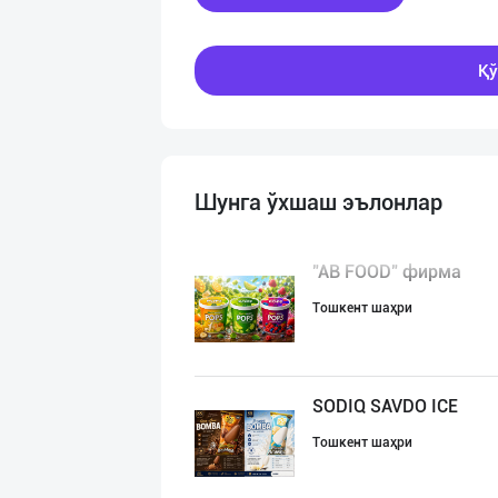
Қў
Шунга ўхшаш эълонлар
"AB FOOD" фирма
Тошкент шаҳри
SODIQ SAVDO ICE
Тошкент шаҳри