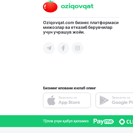
"Hilol" ва "Mae
Oziqovqat.com
бизнес платформаси
мижозлар ва етказиб берувчилар
учун учрашув жойи.
Тошкент шаҳри
Продаю замороже
Тошкент шаҳри
Бизнинг иловани юклаб олинг
"MMM SUBH корхо
Андижон вилояти
Тўлов учун қабул қиламиз
Музқаймоқ ишлаб