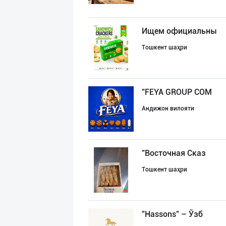
Ищем официальны
Тошкент шаҳри
"FEYA GROUP COM
Андижон вилояти
"Восточная Сказ
Тошкент шаҳри
"Hassons" – Ўзб