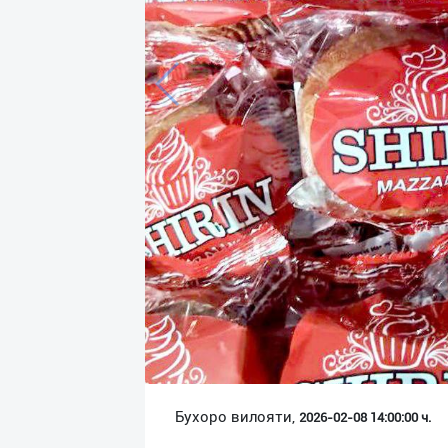
Язык
Личные
данные
Новости
2
Чаты
История
реферальных
переходов
Условия
использования
FAQ
Бухоро вилояти,
2026-02-08 14:00:00 ч.
О