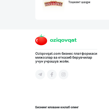
Тошкент шаҳри
"Sladkiy Ray" б
Тошкент шаҳри
"Bonella" ва "B
Oziqovqat.com
бизнес платформаси
мижозлар ва етказиб берувчилар
учун учрашув жойи.
Тошкент шаҳри
Шоколад мавсуми
Тошкент шаҳри
Бизнинг иловани юклаб олинг