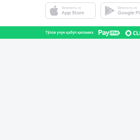
"Sladkiy marmel
Тошкент шаҳри
Тўлов учун қабул қиламиз
Савдосини оширм
Тошкент шаҳри
"KUKSUBOSS", "К
Тошкент шаҳри
“Marvellous swe
Тошкент шаҳри