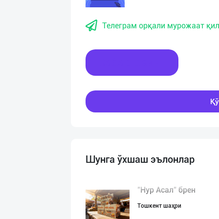
Телеграм орқали мурожаат қил
Хабар ёзинг
Қў
Шунга ўхшаш эълонлар
"Нур Асал" брен
Тошкент шаҳри