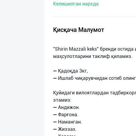
Келишилган нархда
нас
Техническая
поддержка
Қисқача Малумот
Поделиться
"Shirin Mazzali keks" бренди ости
приложением
маҳсулотларини таклиф қиламиз.
Выход
➖ Қадоқда 3кг,
о
➖ Ишлаб чиқарувчидан сотиб олинг
Қуйидаги вилоятлардан тадбиркор
этамиз:
➖ Андижон.
➖ Фарғона.
➖ Наманган.
➖ Жиззах.