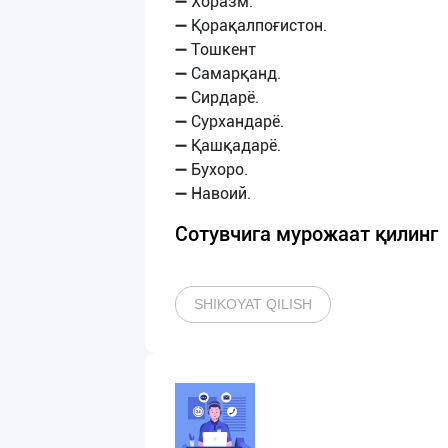
➖ Хоразм.
➖ Қорақалпоғистон.
➖ Тошкент
➖ Самарқанд.
➖ Сирдарё.
➖ Сурхандарё.
➖ Қашқадарё.
➖ Бухоро.
Сотувчига мурожаат қилинг
SHIKOYAT QILISH