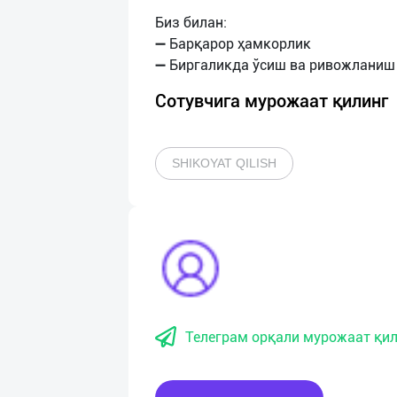
Биз билан:
➖ Барқарор ҳамкорлик
Сотувчига мурожаат қилинг
SHIKOYAT QILISH
Телеграм орқали мурожаат қил