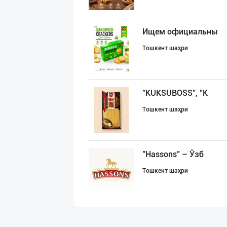
Ищем официальны
Тошкент шаҳри
"KUKSUBOSS", "К
Тошкент шаҳри
"Hassons" – Ўзб
Тошкент шаҳри
Савдосини оширм