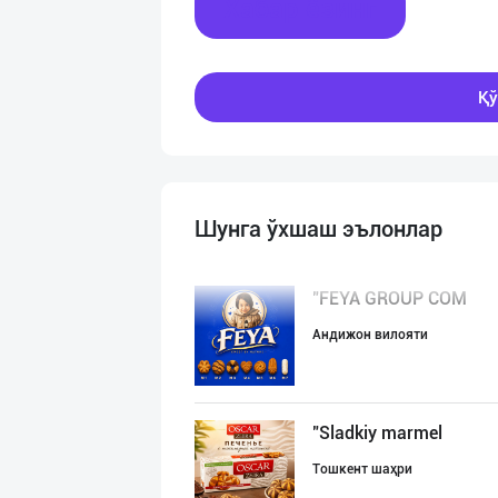
Хабар ёзинг
Қў
Шунга ўхшаш эълонлар
"FEYA GROUP COM
Андижон вилояти
"Sladkiy marmel
Тошкент шаҳри