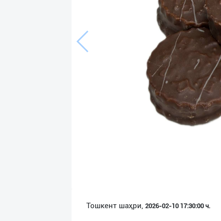
Язык
Личные
данные
Новости
2
Чаты
История
реферальных
переходов
Условия
использования
FAQ
Тошкент шаҳри,
2026-02-10 17:30:00 ч.
О