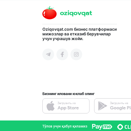
Тошкент шаҳри
"LOLLI POP", "T
Oziqovqat.com
бизнес платформаси
мижозлар ва етказиб берувчилар
учун учрашув жойи.
Тошкент шаҳри
"Abobil" бренди
Тошкент шаҳри
Бизнинг иловани юклаб олинг
"Bonella" ва "B
Тошкент шаҳри
Тўлов учун қабул қиламиз