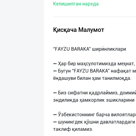
Келишилган нархда
нас
Техническая
поддержка
Қисқача Малумот
Поделиться
“FAYZU BARAKA” шири́нликлари
приложением
➖ Ҳар бир маҳсулотимизда меҳнат,
Выход
➖ Бугун “FAYZU BARAKA” нафақат 
о
ёндашуви билан ҳам танилмоқда.
➖ Биз сифатни қадрлаймиз, доими
эндиликда ҳамкорлик эшикларини 
➖ Ўзбекистоннинг барча вилоятлар
➖ шунингдек қўшни давлатлардаги
таклиф қиламиз.