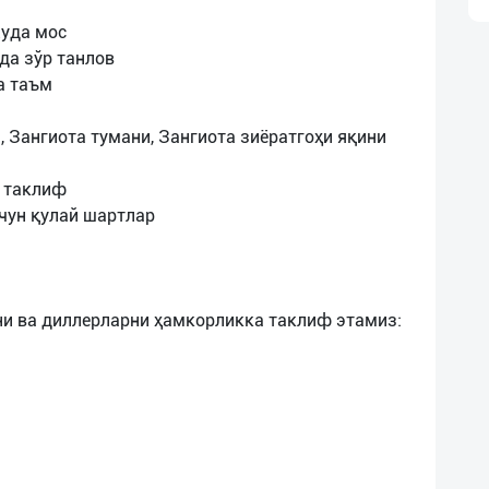
жуда мос
да зўр танлов
а таъм
 Зангиота тумани, Зангиота зиёратгоҳи яқини
и таклиф
чун қулай шартлар
и ва диллерларни ҳамкорликка таклиф этамиз: