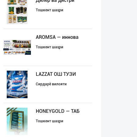
Дилер ва дистри
Тошкент шаҳри
AROMSA — иннова
Тошкент шаҳри
LAZZAT ОШ ТУЗИ
Сирдарё вилояти
HONEYGOLD — ТАБ
Тошкент шаҳри