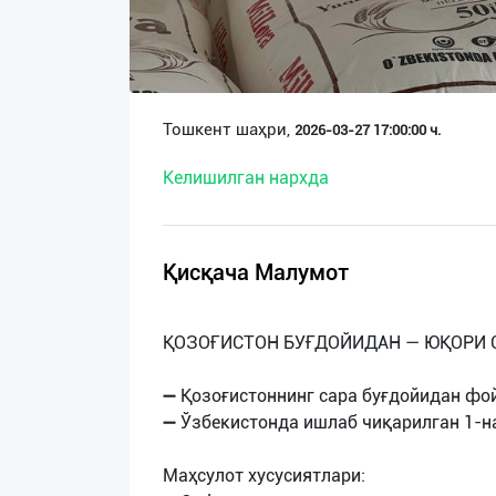
О
нас
Техническая
Тошкент шаҳри,
2026-03-27 17:00:00 ч.
поддержка
Келишилган нархда
Поделиться
приложением
Қисқача Малумот
Выход
о
ҚОЗОҒИСТОН БУҒДОЙИДАН — ЮҚОРИ С
➖ Қозоғистоннинг сара буғдойидан фо
➖ Ўзбекистонда ишлаб чиқарилган 1-н
Маҳсулот хусусиятлари: