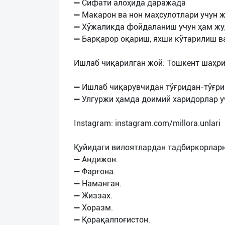
➖ Сифати алоҳида даражада
➖ Макарон ва нон маҳсулотлари учун 
➖ Хўжаликда фойдаланиш учун ҳам жу
➖ Барқарор оқариш, яхши кўтарилиш в
Ишлаб чиқарилган жой: Тошкент шаҳри,
➖ Ишлаб чиқарувчидан тўғридан-тўғр
➖ Улгуржи ҳамда доимий харидорлар у
Instagram: instagram.com/millora.unlari
Қуйидаги вилоятлардан тадбиркорларн
➖ Андижон.
➖ Фарғона.
➖ Наманган.
➖ Жиззах.
➖ Хоразм.
➖ Қорақалпоғистон.