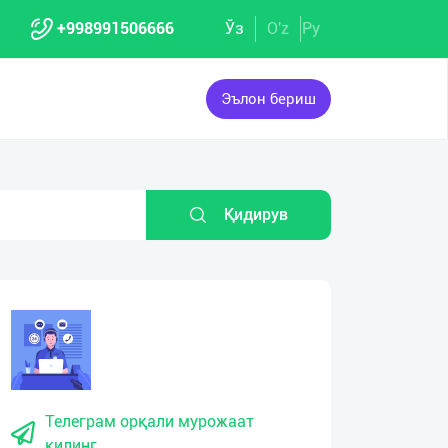
+998991506666
Ўз
O'z
Ру
Эълон бериш
Қидирув
Телеграм орқали мурожаат
қилинг.