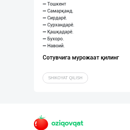
➖ Тошкент
➖ Самарқанд.
➖ Сирдарё.
➖ Сурхандарё.
➖ Қашқадарё.
➖ Бухоро.
Сотувчига мурожаат қилинг
SHIKOYAT QILISH