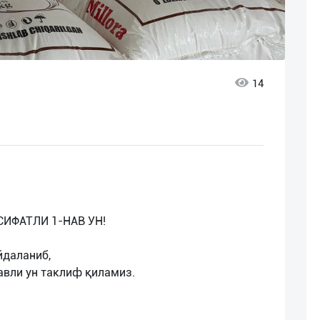
14
ИФАТЛИ 1-НАВ УН!
йдаланиб,
авли ун таклиф қиламиз.