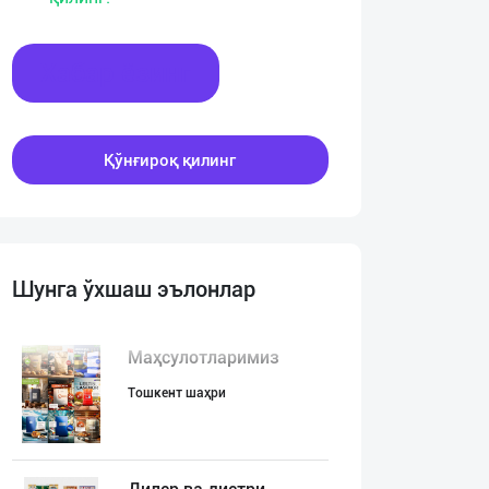
Хабар ёзинг
Қўнғироқ қилинг
Шунга ўхшаш эълонлар
Маҳсулотларимиз
Тошкент шаҳри