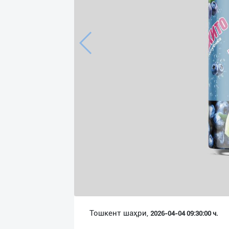
Язык
Личные
данные
Новости
2
Чаты
История
реферальных
переходов
Условия
использования
FAQ
Тошкент шаҳри,
2026-04-04 09:30:00 ч.
О