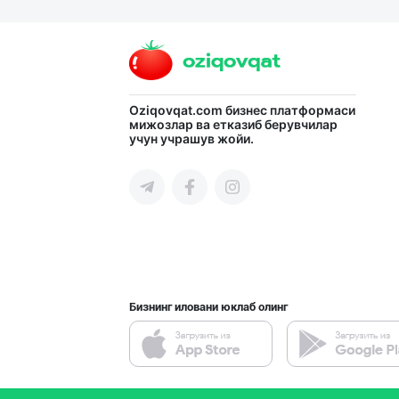
Ичимлик бизнеси
Тошкент шаҳри
Расмий фаолият
Oziqovqat.com
бизнес платформаси
мижозлар ва етказиб берувчилар
учун учрашув жойи.
Тошкент вилояти
Миллий маҳсулот
Тошкент шаҳри
Бизнинг иловани юклаб олинг
"Behkhosh" — Эр
Тошкент шаҳри