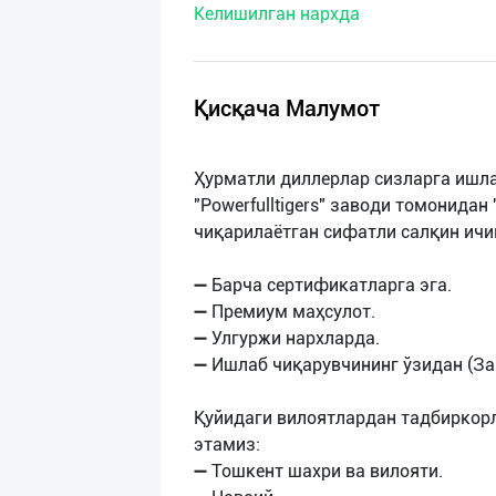
Келишилган нархда
нас
Техническая
поддержка
Қисқача Малумот
Поделиться
Ҳурматли диллерлар сизларга ишл
приложением
"Powerfulltigers" заводи томонидан
чиқарилаётган сифатли салқин ич
Выход
о
➖ Барча сертификатларга эга.
➖ Премиум маҳсулот.
➖ Улгуржи нархларда.
➖ Ишлаб чиқарувчининг ўзидан (За
Қуйидаги вилоятлардан тадбиркор
этамиз:
➖ Тошкент шахри ва вилояти.