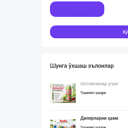
Хабар ёзинг
Қў
Шунга ўхшаш эълонлар
Оптомчилар учун
Тошкент шаҳри
Дилерларни ҳамк
Тошкент шаҳри