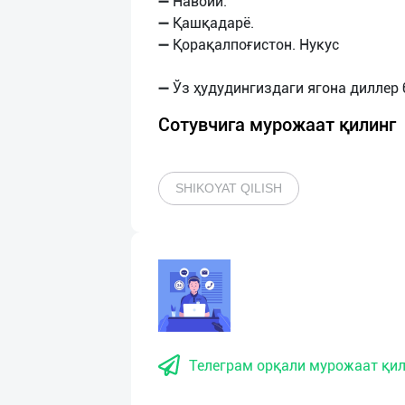
➖ Навоий.
➖ Қашқадарё.
➖ Қорақалпоғистон. Нукус
Сотувчига мурожаат қилинг
SHIKOYAT QILISH
Телеграм орқали мурожаат қил