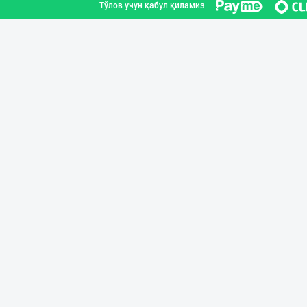
Тўлов учун қабул қиламиз
"NOISY NOISY NO
Тошкент шаҳри
BARLETT OLTIN O
Фарғона вилояти
"BONITA FRUIT J
Тошкент шаҳри
Ичимлик бизнеси
Тошкент шаҳри