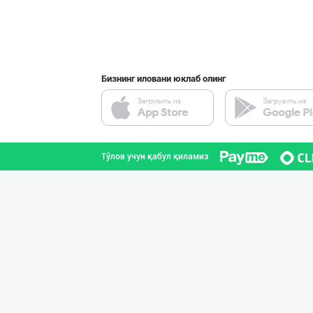
ALTIN MARKA: ➖
Тошкент шаҳри
Бизнинг иловани юклаб олинг
ALTIN MARKA: ➖
Тошкент шаҳри
Тўлов учун қабул қиламиз
"ALTHAUS GRÜN M
Тошкент шаҳри
«QASR» ЧОЙЛАРИ
Фарғона вилояти