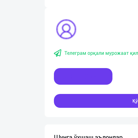
Телеграм орқали мурожаат қил
Хабар ёзинг
Қў
Шунга ўхшаш эълонлар