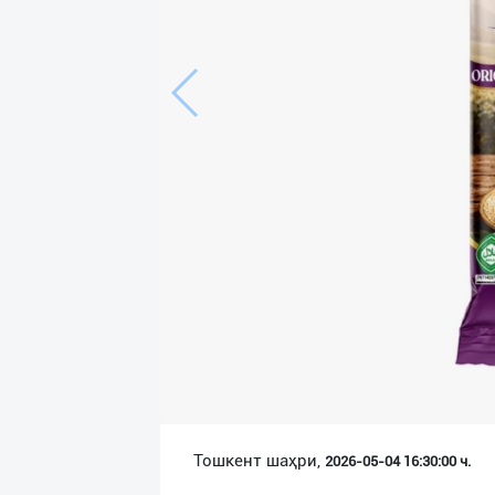
Язык
Личные
данные
Новости
2
Чаты
История
реферальных
переходов
Условия
использования
FAQ
Тошкент шаҳри,
2026-05-04 16:30:00 ч.
О