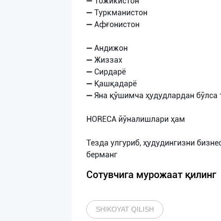
➖ Тожикистон
➖ Туркманистон
➖ Афғонистон
➖ Андижон
➖ Жиззах
➖ Сирдарё
➖ Қашқадарё
➖ Яна қўшимча ҳудудлардан бўлса
HORECA йўналишлари ҳам
Тезда улгуриб, ҳудудингизни бизн
Сотувчига мурожаат қилинг
SHIKOYAT QILISH