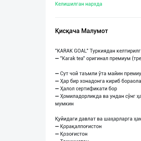
Келишилган нархда
нас
Техническая
поддержка
Қисқача Малумот
Поделиться
"KARAK GOAL" Туркиядан келтирил
приложением
➖ "Karak tea" оригинал премиум (тр
Выход
➖ Сут чой таъмли ўта майин преми
о
➖ Ҳар бир хонадонга кириб бораол
➖ Ҳалол сертификати бор
➖ Ҳомиладорликда ва ундан сўнг 
мумкин
Қуйидаги давлат ва шаҳарларга ҳ
➖ Қорақалпоғистон
➖ Қозоғистон