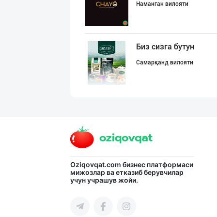
Наманган вилояти
Биз сизга бутун
Самарқанд вилояти
Ўзбекистондаги
Наманган вилояти
"Baw" бренди ос
Oziqovqat.com
бизнес платформаси
мижозлар ва етказиб берувчилар
учун учрашув жойи.
Тошкент шаҳри