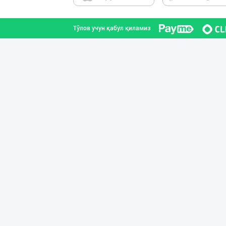
Наманган вилояти
Тўлов учун қабул қиламиз
Дудланган пишло
Қашқадарё вилояти
Сыр (Пишлоқ) ва
Тошкент шаҳри
ТАБИИЙ СУТ МАҲС
Тошкент шаҳри