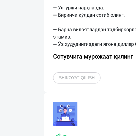
➖ Улгуржи нарҳларда.
➖ Биринчи қўлдан сотиб олинг.
➖ Барча вилоятлардан тадбиркорл
этамиз.
Сотувчига мурожаат қилинг
SHIKOYAT QILISH