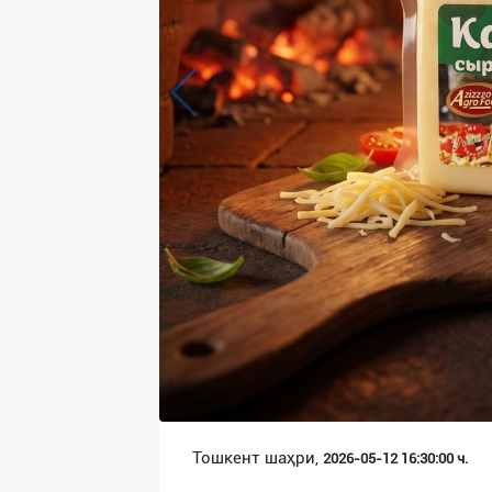
Язык
Личные
данные
Новости
2
Чаты
История
реферальных
переходов
Условия
использования
FAQ
Тошкент шаҳри,
2026-05-12 16:30:00 ч.
О