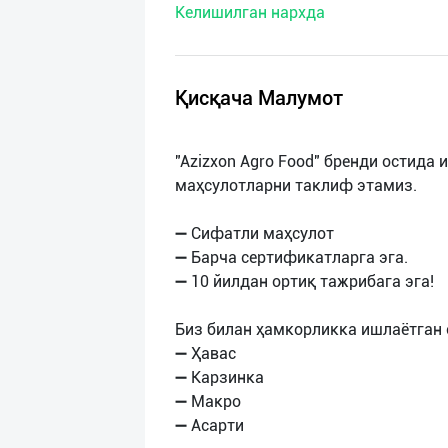
Келишилган нархда
нас
Техническая
поддержка
Қисқача Малумот
Поделиться
"Azizxon Agro Food" бренди остид
приложением
маҳсулотларни таклиф этамиз.
Выход
➖ Сифатли маҳсулот
о
➖ Барча сертификатларга эга.
➖ 10 йилдан ортиқ тажрибага эга!
Биз билан ҳамкорликка ишлаётган 
➖ Ҳавас
➖ Карзинка
➖ Макро
➖ Асарти