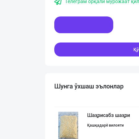
Телеграм орқали мурожаат қил
Хабар ёзинг
Қў
Шунга ўхшаш эълонлар
Шаҳрисабз шаҳри
Қашқадарё вилояти