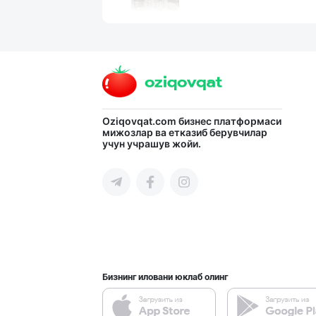
ТАБИИЙ СУТ МАҲС
Тошкент вилояти
Oziqovqat.com
бизнес платформаси
мижозлар ва етказиб берувчилар
"Саидов" ва "Ба
учун учрашув жойи.
Тошкент шаҳри
Улгуржи тухум с
Тошкент шаҳри
Бизнинг иловани юклаб олинг
"Наманган болаж