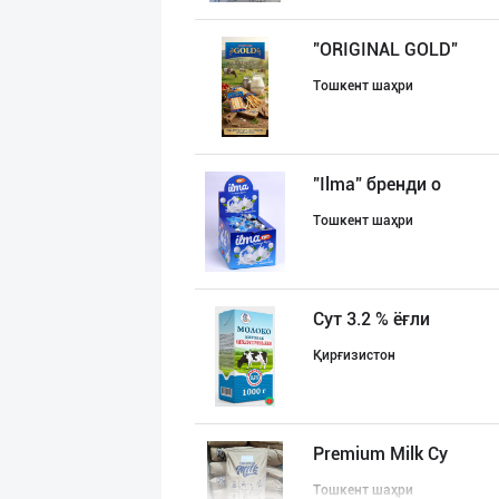
"ORIGINAL GOLD"
Тошкент шаҳри
"Ilma" бренди о
Тошкент шаҳри
Сут 3.2 % ёғли
Қирғизистон
Premium Milk Су
Тошкент шаҳри