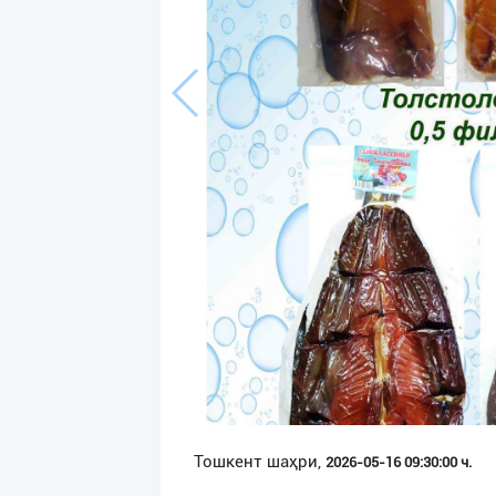
Язык
Личные
данные
Новости
2
Чаты
История
реферальных
переходов
Условия
использования
FAQ
Тошкент шаҳри,
2026-05-16 09:30:00 ч.
О