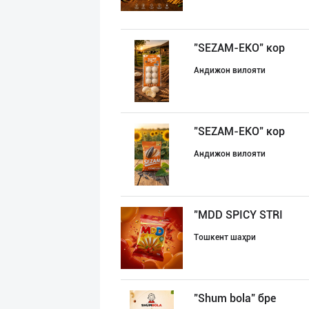
"SEZAM-EKO" кор
Андижон вилояти
"SEZAM-EKO" кор
Андижон вилояти
"MDD SPICY STRI
Тошкент шаҳри
"Shum bola” бре