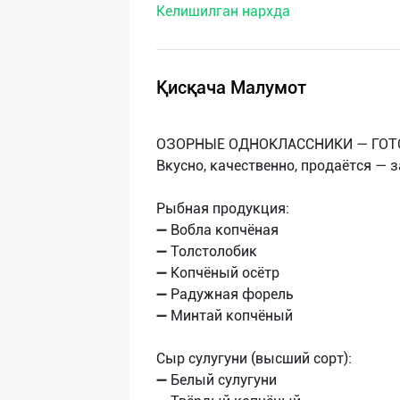
Келишилган нархда
нас
Техническая
поддержка
Қисқача Малумот
Поделиться
ОЗОРНЫЕ ОДНОКЛАССНИКИ — ГОТ
приложением
Вкусно, качественно, продаётся — 
Выход
Рыбная продукция:
о
➖ Вобла копчёная
➖ Толстолобик
➖ Копчёный осётр
➖ Радужная форель
➖ Минтай копчёный
Сыр сулугуни (высший сорт):
➖ Белый сулугуни