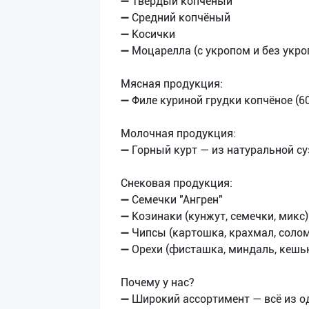
➖ Твёрдый копчёный
➖ Средний копчёный
➖ Косички
➖ Моцарелла (с укропом и без укро
Мясная продукция:
➖ Филе куриной грудки копчёное (6
Молочная продукция:
➖ Горный курт — из натуральной суз
Снековая продукция:
➖ Семечки "Ангрен"
➖ Козинаки (кунжут, семечки, микс)
➖ Чипсы (картошка, крахмал, соло
➖ Орехи (фисташка, миндаль, кешь
Почему у нас?
➖ Широкий ассортимент — всё из о