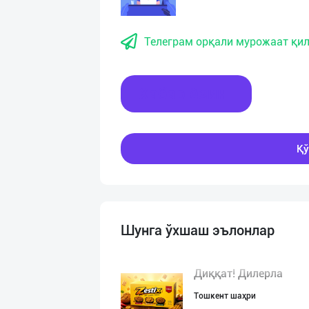
Телеграм орқали мурожаат қил
Хабар ёзинг
Қў
Шунга ўхшаш эълонлар
Диққат! Дилерла
Тошкент шаҳри