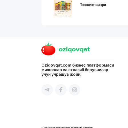
Тошкент шаҳри
Сифатли карамел
Тошкент шаҳри
Семичкани сифат
Oziqovqat.com
бизнес платформаси
мижозлар ва етказиб берувчилар
учун учрашув жойи.
Тошкент шаҳри
CHOCO CHIPS — Ч
Фарғона вилояти