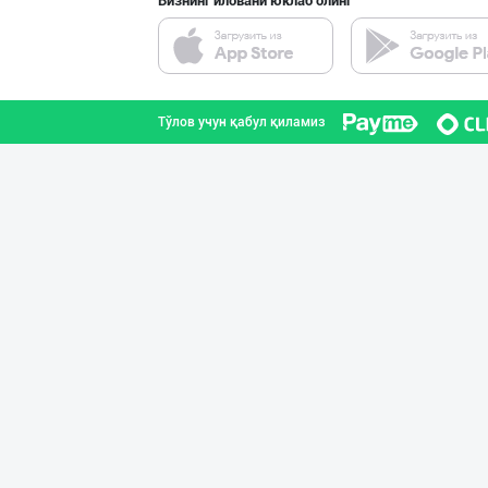
Бизнинг иловани юклаб олинг
"SABER SNACK" б
Тошкент шаҳри
Тўлов учун қабул қиламиз
"SuxoGrand" бре
Самарқанд вилояти
"BISYOR" бренди
Тошкент шаҳри
AMUR QURT — ЎЗБ
Самарқанд вилояти