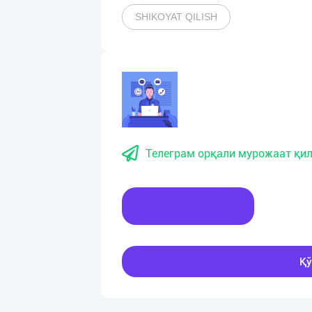
SHIKOYAT QILISH
Телеграм орқали мурожаат қил
Хабар ёзинг
Қў