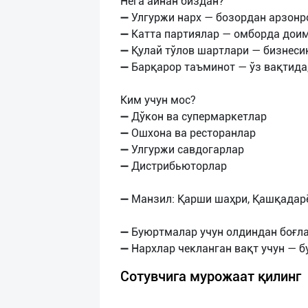
Нега айнан биздан?
➖ Улгуржи нарх — бозордан арзонр
➖ Катта партиялар — омборда доим
➖ Қулай тўлов шартлари — бизнес
➖ Барқарор таъминот — ўз вақтида
Ким учун мос?
➖ Дўкон ва супермаркетлар
➖ Ошхона ва ресторанлар
➖ Улгуржи савдогарлар
➖ Дистрибьюторлар
➖ Манзил: Қарши шаҳри, Қашқадар
➖ Буюртмалар учун олдиндан боғла
Сотувчига мурожаат қилинг