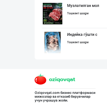
Музлатилган мол
Тошкент шаҳри
Индейка гўшти с
Тошкент шаҳри
"LAZZAT" бренди
Наманган вилояти
"Ravnaq" бренди
Oziqovqat.com
бизнес платформаси
мижозлар ва етказиб берувчилар
учун учрашув жойи.
Тошкент шаҳри