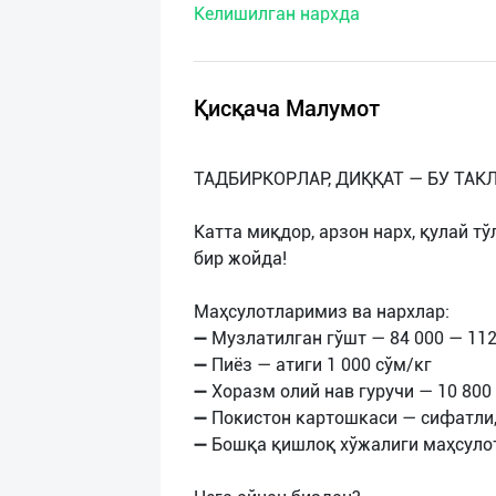
Келишилган нархда
нас
Техническая
поддержка
Қисқача Малумот
Поделиться
ТАДБИРКОРЛАР, ДИҚҚАТ — БУ ТА
приложением
Катта миқдор, арзон нарх, қулай т
Выход
бир жойда!
о
Маҳсулотларимиз ва нархлар:
➖ Музлатилган гўшт — 84 000 — 112
➖ Пиёз — атиги 1 000 сўм/кг
➖ Хоразм олий нав гуручи — 10 800
➖ Покистон картошкаси — сифатли
➖ Бошқа қишлоқ хўжалиги маҳсулот