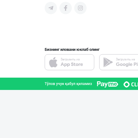
"Anhor" бренди
Тошкент шаҳри
Бизнинг иловани юклаб олинг
ТАДБИРКОРЛАР, Д
Тошкент шаҳри
Тўлов учун қабул қиламиз
SHARQ Delikates
Тошкент шаҳри
"AZIYA LIDER" д