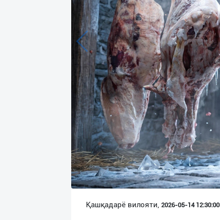
Язык
Личные
данные
Новости
2
Чаты
История
реферальных
переходов
Условия
использования
FAQ
Қашқадарё вилояти,
2026-05-14 12:30:00 
О