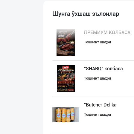
Шунга ўхшаш эълонлар
ПРЕМИУМ КОЛБАСА
Тошкент шаҳри
"SHARQ" колбаса
Тошкент шаҳри
"Butcher Delika
Тошкент шаҳри