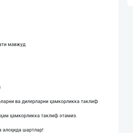
ати мавжуд
н
и
рларни ва дилерларни ҳамкорликка таклиф
 ҳам ҳамкорликка таклиф этамиз.
а алоҳида шартлар!