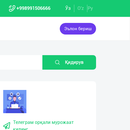
+998991506666
Ўз
O'z
Ру
Эълон бериш
Қидирув
Телеграм орқали мурожаат
қилинг.