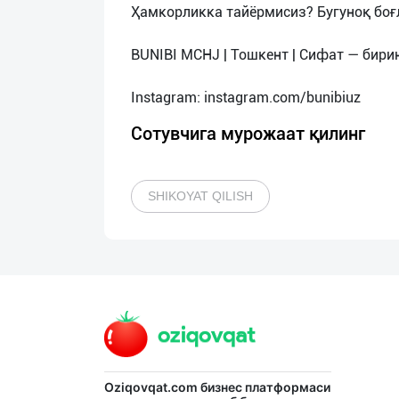
Ҳамкорликка тайёрмисиз? Бугуноқ боғ
BUNIBI MCHJ | Тошкент | Сифат — бири
Сотувчига мурожаат қилинг
SHIKOYAT QILISH
Oziqovqat.com
бизнес платформаси