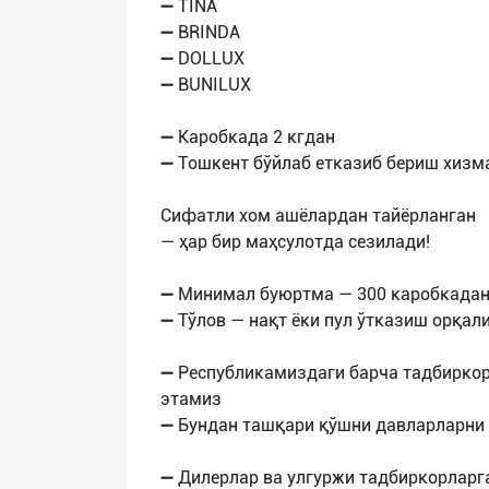
➖ TINA
➖ BRINDA
➖ DOLLUX
➖ BUNILUX
➖ Каробкада 2 кгдан
➖ Тошкент бўйлаб етказиб бериш хизм
Сифатли хом ашёлардан тайёрланган
— ҳар бир маҳсулотда сезилади!
➖ Минимал буюртма — 300 каробкада
➖ Тўлов — нақт ёки пул ўтказиш орқал
➖ Республикамиздаги барча тадбирко
этамиз
➖ Бундан ташқари қўшни давларларни
➖ Дилерлар ва улгуржи тадбиркорларг