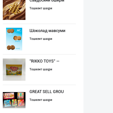
Савдосини оширм
Тошкент шаҳри
Шоколад мавсуми
Тошкент шаҳри
"RIKKO TOYS" —
Тошкент шаҳри
GREAT SELL GROU
Тошкент шаҳри