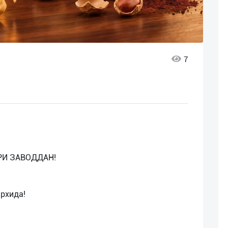
7
РИ ЗАВОДДАН!
рхида!