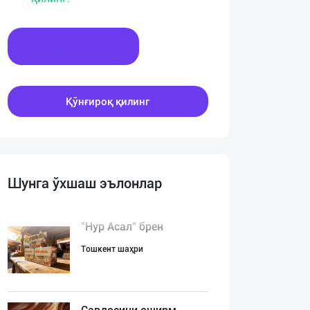
Хабар ёзинг
Қўнғироқ қилинг
Шунга ўхшаш эълонлар
"Нур Асал" брен
Тошкент шаҳри