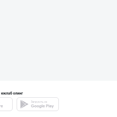
"Восточная Сказ
Тошкент шаҳри
RISOLA ONA — OS
Наманган вилояти
"Bonella" ва "B
Тошкент шаҳри
 юклаб олинг
"Bonella" ва "B