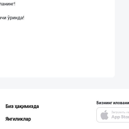
ланинг!
нчи ўринда!
Бизнинг иловани
Биз ҳақимизда
Янгиликлар