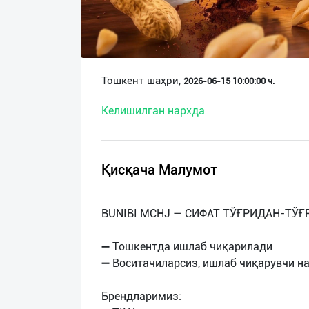
О
нас
Техническая
Тошкент шаҳри,
2026-06-15 10:00:00 ч.
поддержка
Келишилган нархда
Поделиться
приложением
Қисқача Малумот
Выход
о
BUNIBI MCHJ — СИФАТ ТЎҒРИДАН-ТЎҒ
➖ Тошкентда ишлаб чиқарилади
➖ Воситачиларсиз, ишлаб чиқарувчи на
Брендларимиз: