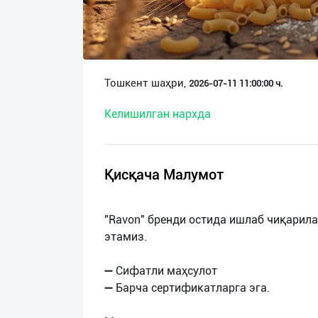
О
нас
Техническая
Тошкент шаҳри,
2026-07-11 11:00:00 ч.
поддержка
Келишилган нархда
Поделиться
приложением
Қисқача Малумот
Выход
о
"Ravon" бренди остида ишлаб чиқарил
этамиз.
➖ Сифатли маҳсулот
➖ Барча сертификатларга эга.