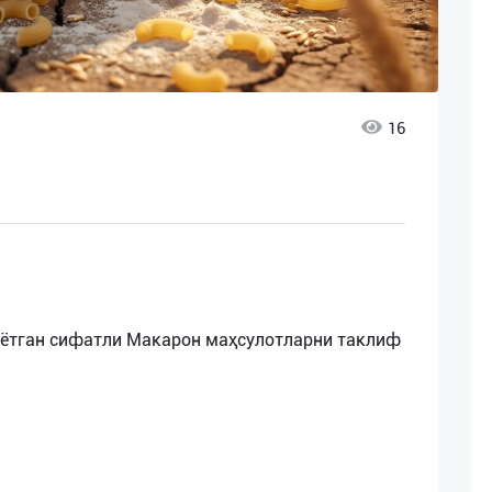
16
аётган сифатли Макарон маҳсулотларни таклиф