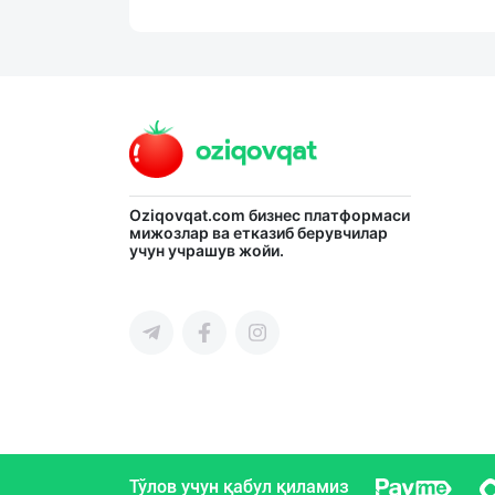
Oziqovqat.com
бизнес платформаси
мижозлар ва етказиб берувчилар
учун учрашув жойи.
Тўлов учун қабул қиламиз