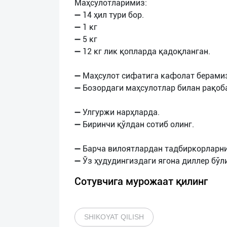
Маҳсулотларимиз:
➖ 14 ҳил тури бор.
➖ 1 кг
➖ 5 кг
➖ 12 кг лик қопларда қадоқланган.
➖ Маҳсулот сифатига кафолат берами
➖ Бозордаги маҳсулотлар билан рақоб
➖ Улгуржи нарҳларда.
➖ Биринчи қўлдан сотиб олинг.
➖ Барча вилоятлардан тадбиркорларни
Сотувчига мурожаат қилинг
SHIKOYAT QILISH