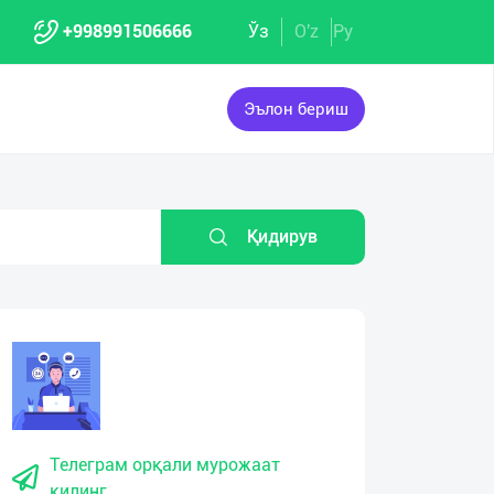
+998991506666
Ўз
O'z
Ру
Эълон бериш
Қидирув
Телеграм орқали мурожаат
қилинг.