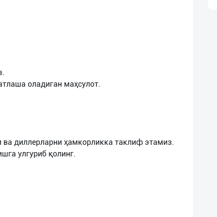
з.
атлаша оладиган маҳсулот.
 ва диллерларни ҳамкорликка таклиф этамиз.