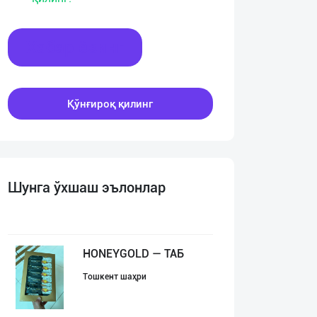
Хабар ёзинг
Қўнғироқ қилинг
Шунга ўхшаш эълонлар
HONEYGOLD — ТАБ
Тошкент шаҳри