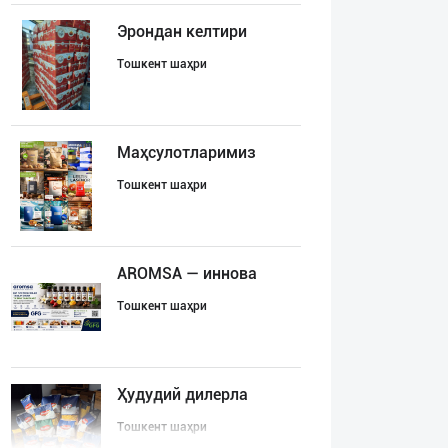
Эрондан келтири
Тошкент шаҳри
Маҳсулотларимиз
Тошкент шаҳри
AROMSA — иннова
Тошкент шаҳри
Ҳудудий дилерла
Тошкент шаҳри