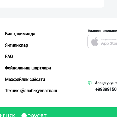
Бизнинг иловани
Биз ҳақимизда
Янгиликлар
FAQ
Фойдаланиш шартлари
Махфийлик сиёсати
Алоқа учун 
+99899150
Техник қўллаб-қувватлаш