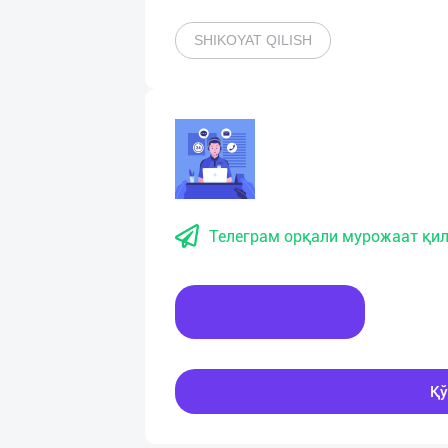
SHIKOYAT QILISH
Телеграм орқали мурожаат қил
Хабар ёзинг
Қў