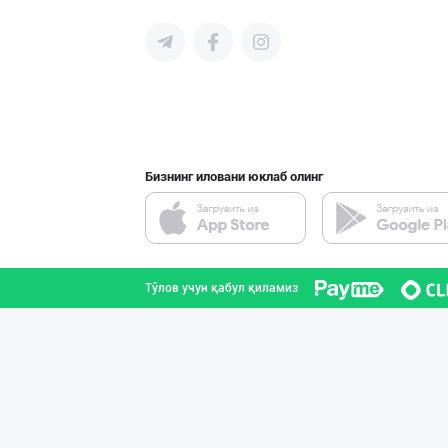
➖ Агар Агар RGM
Тошкент шаҳри
Бизнинг иловани юклаб олинг
"Ravon" бренди
Тошкент шаҳри
Тўлов учун қабул қиламиз
Вилоятлар учун
Тошкент шаҳри
➖ Аскорбиновая