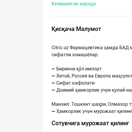
Келишилган нархда
нас
Техническая
поддержка
Қисқача Малумот
Поделиться
Citric.uz Фармацевтика ҳамда БАД
приложением
сифатли хомашёлар.
Выход
➖ Биринчи қўл импорт
о
➖ Хитой, Россия ва Европа маҳсуло
➖ Сифат кафолати
➖ Доимий ҳамкорлик учун қулай на
Манзил: Тошкент шаҳри, Олмазор т
Сотувчига мурожаат қилинг