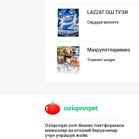
LAZZAT ОШ ТУЗИ
Сирдарё вилояти
Маҳсулотларимиз
Тошкент шаҳри
"SHAMS PRO FOOD
Тошкент шаҳри
"DAFNAN MAKARON
Oziqovqat.com
бизнес платформаси
мижозлар ва етказиб берувчилар
учун учрашув жойи.
Тошкент шаҳри