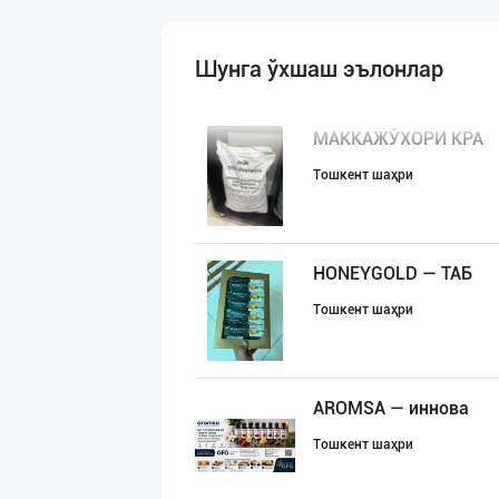
Шунга ўхшаш эълонлар
МАККАЖЎХОРИ КРА
Тошкент шаҳри
HONEYGOLD — ТАБ
Тошкент шаҳри
AROMSA — иннова
Тошкент шаҳри