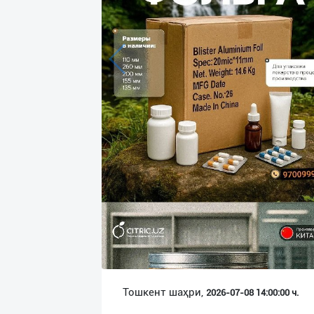
Язык
Личные
данные
Новости
2
Чаты
История
реферальных
переходов
Условия
использования
FAQ
Тошкент шаҳри,
2026-07-08 14:00:00 ч.
О