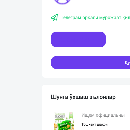
Телеграм орқали мурожаат қил
Хабар ёзинг
Қў
Шунга ўхшаш эълонлар
Ищем официальны
Тошкент шаҳри