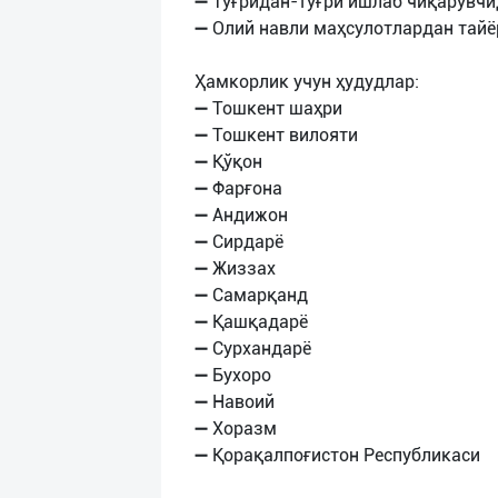
➖ Тўғридан-тўғри ишлаб чиқарувч
➖ Олий навли маҳсулотлардан тайё
Ҳамкорлик учун ҳудудлар:
➖ Тошкент шаҳри
➖ Тошкент вилояти
➖ Қўқон
➖ Фарғона
➖ Андижон
➖ Сирдарё
➖ Жиззах
➖ Самарқанд
➖ Қашқадарё
➖ Сурхандарё
➖ Бухоро
➖ Навоий
➖ Хоразм
➖ Қорақалпоғистон Республикаси