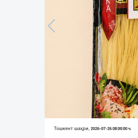
Язык
Личные
данные
Новости
2
Чаты
История
реферальных
переходов
Условия
использования
FAQ
Тошкент шаҳри,
2026-07-26 08:00:00 ч.
О