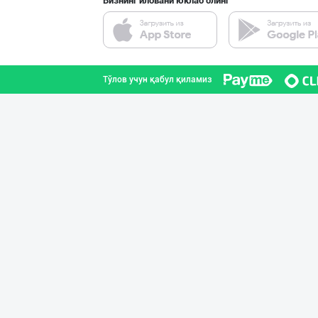
Бизнинг иловани юклаб олинг
"Нур Асал" брен
Тошкент шаҳри
Тўлов учун қабул қиламиз
"MIRAY" — Европ
Тошкент шаҳри
RISOLA ONA — OS
Наманган вилояти
"Восточная Сказ
Тошкент шаҳри