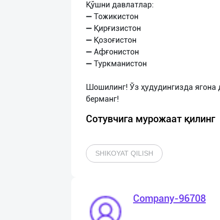
Қўшни давлатлар:
➖ Тожикистон
➖ Қирғизистон
➖ Қозоғистон
➖ Афғонистон
➖ Туркманистон
Шошилинг! Ўз ҳудудингизда ягона 
Сотувчига мурожаат қилинг
SHIKOYAT QILISH
Company-96708