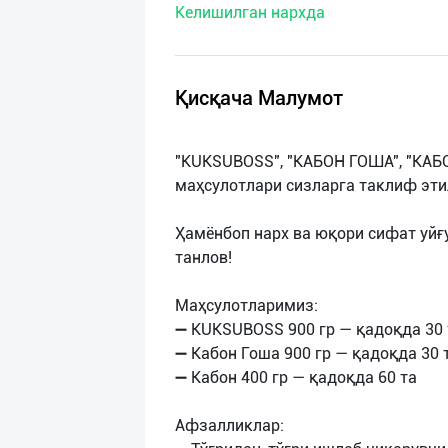
Келишилган нархда
нас
Техническая
поддержка
Қисқача Малумот
Поделиться
"KUKSUBOSS", "КАБОН ГОША", "КАБО
приложением
маҳсулотлари сизларга таклиф эти
Выход
Ҳамёнбоп нарх ва юқори сифат уйғ
о
танлов!
Маҳсулотларимиз:
➖ KUKSUBOSS 900 гр — қадоқда 30 
➖ Кабон Гоша 900 гр — қадоқда 30 
➖ Кабон 400 гр — қадоқда 60 та
Афзалликлар: