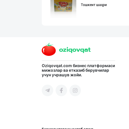
Тошкент шаҳри
Савдосини оширм
Тошкент шаҳри
Oziqovqat.com
бизнес платформаси
Шоколад мавсуми
мижозлар ва етказиб берувчилар
учун учрашув жойи.
Тошкент шаҳри
GREAT SELL GROU
Тошкент шаҳри