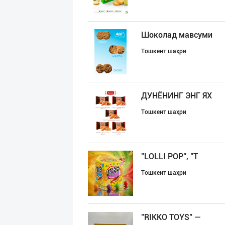
Шоколад мавсуми
Тошкент шаҳри
ДУНЁНИНГ ЭНГ ЯХ
Тошкент шаҳри
"LOLLI POP", "T
Тошкент шаҳри
"RIKKO TOYS" —