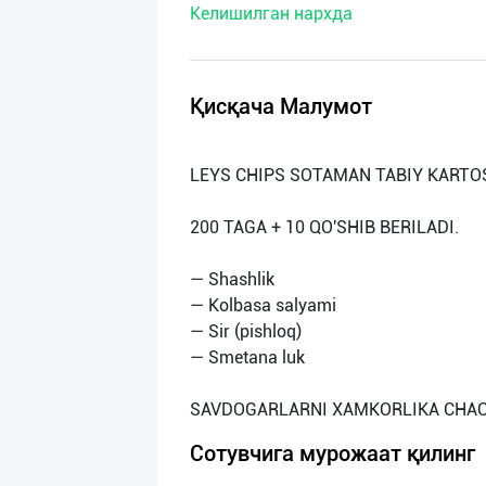
Келишилган нархда
нас
Техническая
поддержка
Қисқача Малумот
Поделиться
LEYS CHIPS SOTAMAN TABIY KART
приложением
200 ТАGA + 10 QO'SHIB BERILADI.
Выход
о
— Shashlik
— Kolbasa salyami
— Sir (pishloq)
— Smetana luk
Сотувчига мурожаат қилинг