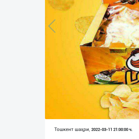
Язык
Личные
данные
Новости
2
Чаты
История
реферальных
переходов
Условия
использования
FAQ
Тошкент шаҳри,
2022-03-11 21:00:00 ч.
О