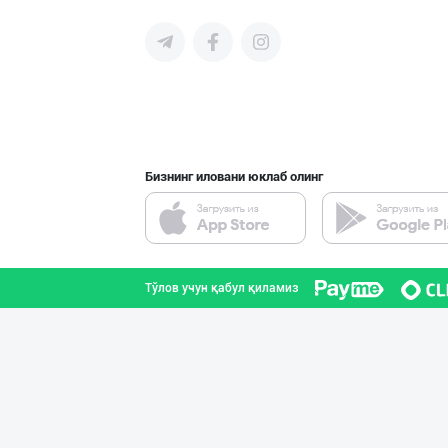
Диққат! Дилерла
Тошкент шаҳри
Бизнинг иловани юклаб олинг
"SEZAM-EKO" кор
Андижон вилояти
Тўлов учун қабул қиламиз
"YILIMI" бренди
Тошкент вилояти
"MDD SPICY STRI