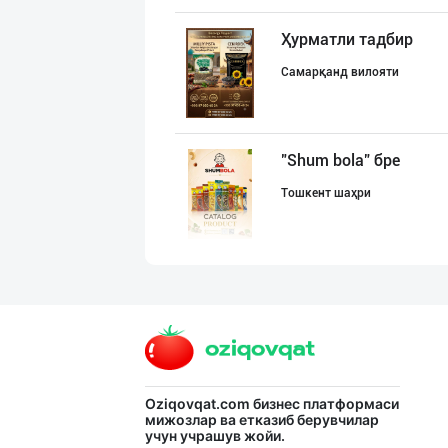
Ҳурматли тадбир
Самарқанд вилояти
"Shum bola” бре
Тошкент шаҳри
"SuxoGrand" бре
Самарқанд вилояти
"BISYOR" бренди
Oziqovqat.com
бизнес платформаси
мижозлар ва етказиб берувчилар
учун учрашув жойи.
Тошкент шаҳри