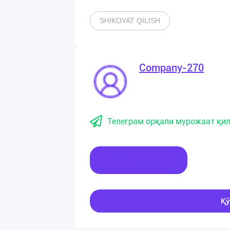
SHIKOYAT QILISH
Company-270
Телеграм орқали мурожаат қил
Хабар ёзинг
Қў