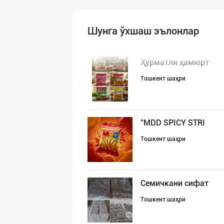
Шунга ўхшаш эълонлар
Ҳурматли ҳамюрт
Тошкент шаҳри
"MDD SPICY STRI
Тошкент шаҳри
Семичкани сифат
Тошкент шаҳри