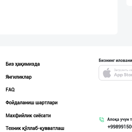
Бизнинг иловани
Биз ҳақимизда
Янгиликлар
FAQ
Фойдаланиш шартлари
Махфийлик сиёсати
Алоқа учун 
+99899150
Техник қўллаб-қувватлаш