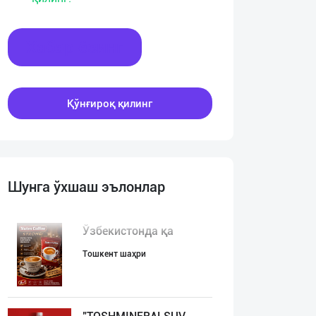
Хабар ёзинг
Қўнғироқ қилинг
Шунга ўхшаш эълонлар
Ўзбекистонда қа
Тошкент шаҳри
:00
00:00
00:00
00:00
00:00
00:00
00:00
00:00
00:00
00:00