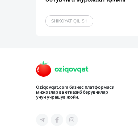
SHIKOYAT QILISH
Oziqovqat.com
бизнес платформаси
мижозлар ва етказиб берувчилар
учун учрашув жойи.