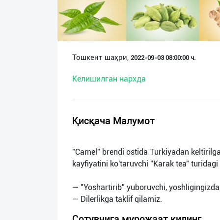
О
нас
Техническая
Тошкент шаҳри,
2022-09-03 08:00:00 ч.
поддержка
Келишилган нархда
Поделиться
приложением
Қисқача Малумот
Выход
о
"Camel" brendi ostida Turkiyadan keltirilgan
kayfiyatini ko'taruvchi "Karak tea" turidagi
— "Yoshartirib" yuboruvchi, yoshligingizdag
Сотувчига мурожаат қилинг