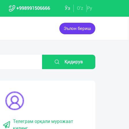
+998991506666
Ўз
O'z
Ру
Эълон бериш
Қидирув
eo
Video
Video
Video
Video
yer
Player
Player
Player
Player
Телеграм орқали мурожаат
қилинг.