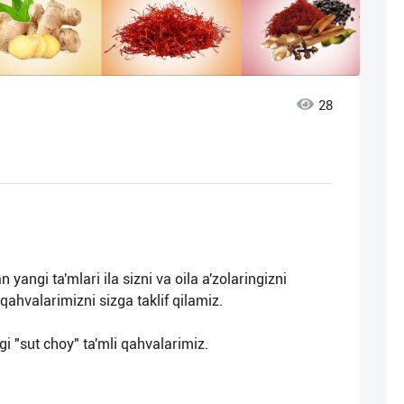
28
 yangi ta'mlari ila sizni va oila a'zolaringizni
 qahvalarimizni sizga taklif qilamiz.
i "sut choy" ta'mli qahvalarimiz.