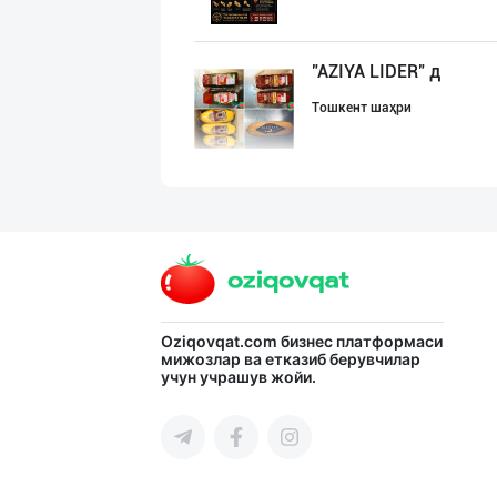
"AZIYA LIDER" д
Тошкент шаҳри
ТАДБИРКОРЛАР, Д
Тошкент шаҳри
"Anhor" бренди
Oziqovqat.com
бизнес платформаси
мижозлар ва етказиб берувчилар
учун учрашув жойи.
Тошкент шаҳри
"PLATINUM TRADE