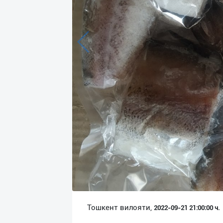
Язык
Личные
данные
Новости
2
Чаты
История
реферальных
переходов
Условия
использования
FAQ
Тошкент вилояти,
2022-09-21 21:00:00 ч.
О