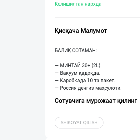
Келишилган нархда
нас
Техническая
поддержка
Қисқача Малумот
Поделиться
БАЛИҚ СОТАМАН:
приложением
— МИНТАЙ 30+ (2L).
Выход
— Вакуум қадоқда.
о
— Каробкада 10 та пакет.
Сотувчига мурожаат қилинг
SHIKOYAT QILISH