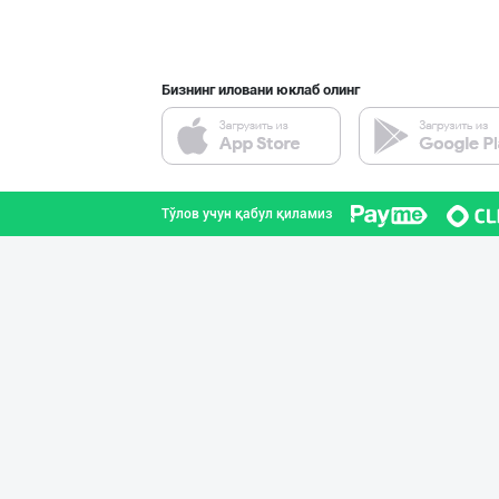
Тошкент шаҳри
Бизнинг иловани юклаб олинг
"LAZZAT" бренди
Наманган вилояти
Тўлов учун қабул қиламиз
"ZiyoNur" бренд
Тошкент шаҳри
Сиз ҳам колбаса
Тошкент шаҳри