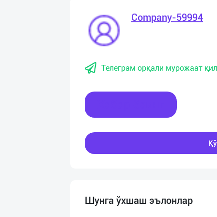
Company-59994
Телеграм орқали мурожаат қил
Хабар ёзинг
Қў
Шунга ўхшаш эълонлар