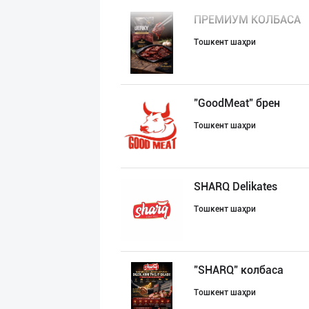
ПРЕМИУМ КОЛБАСА
Тошкент шаҳри
"GoodMeat" брен
Тошкент шаҳри
SHARQ Delikates
Тошкент шаҳри
"SHARQ" колбаса
Тошкент шаҳри