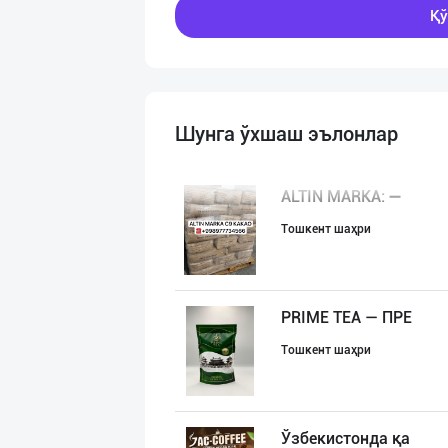
Қў
Шунга ўхшаш эълонлар
ALTIN MARKA: ➖
Тошкент шаҳри
PRIME TEA — ПРЕ
Тошкент шаҳри
Ўзбекистонда қа