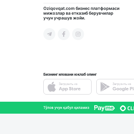
Ўзбекистондаги
Oziqovqat.com
бизнес платформаси
мижозлар ва етказиб берувчилар
учун учрашув жойи.
Наманган вилояти
ROYAL LIFE — PR
Тошкент шаҳри
Бизнинг иловани юклаб олинг
Биз сизга бутун
Самарқанд вилояти
Тўлов учун қабул қиламиз
Ўзбекистонда қа
Тошкент шаҳри