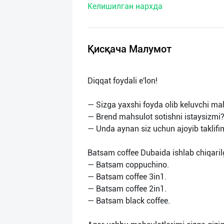
Келишилган нархда
нас
Техническая
поддержка
Қисқача Малумот
Поделиться
Diqqat foydali e'lon!
приложением
— Sizga yaxshi foyda olib keluvchi ma
Выход
— Brend mahsulot sotishni istaysizmi
о
— Unda aynan siz uchun ajoyib taklifim
Batsam coffee Dubaida ishlab chiqarilg
— Batsam coppuchino.
— Batsam coffee 3in1.
— Batsam coffee 2in1.
— Batsam black coffee.