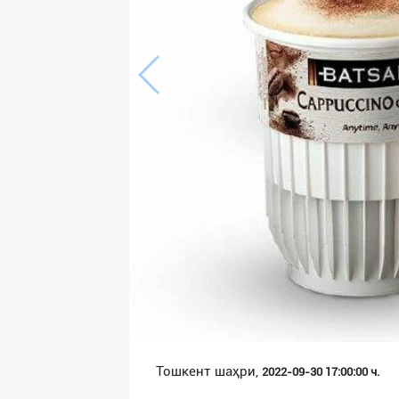
Язык
Личные
данные
Новости
2
Чаты
История
реферальных
переходов
Условия
использования
FAQ
Тошкент шаҳри,
2022-09-30 17:00:00 ч.
О