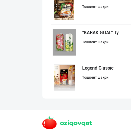
Тошкент шаҳри
"KARAK GOAL" Ту
Тошкент шаҳри
Legend Classic
Тошкент шаҳри
«QASR» ЧОЙЛАРИ
Фарғона вилояти