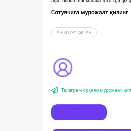
Сотувчига мурожаат қилинг
SHIKOYAT QILISH
Телеграм орқали мурожаат қил
Хабар ёзинг