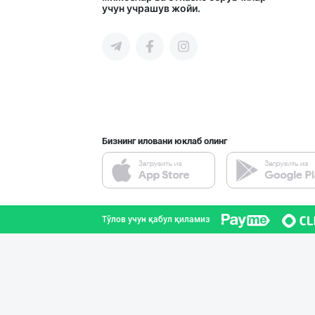
учун учрашув жойи.
Тошкент шаҳри
ALTIN MARKA: ➖
Тошкент шаҳри
Бизнинг иловани юклаб олинг
«QASR» ЧОЙЛАРИ
Фарғона вилояти
Тўлов учун қабул қиламиз
Ўзбекистондаги
Наманган вилояти