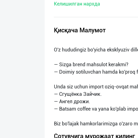
Келишилган нархда
нас
Техническая
поддержка
Қисқача Малумот
Поделиться
O'z hududingiz bo'yicha eksklyuziv dill
приложением
— Sizga brend mahsulot kerakmi?
Выход
— Doimiy sotiluvchan hamda ko'proq fo
о
Unda siz uchun import oziq-ovqat mahs
— Сгущёнка Зайчик.
— Ангел дрожи.
— Batsam coffee va yana ko'plab import
Сотувчига мурожаат қилинг