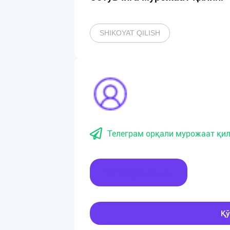
SHIKOYAT QILISH
Телеграм орқали мурожаат қил
Хабар ёзинг
Қў