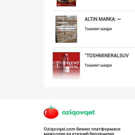
ALTIN MARKA: ➖
Тошкент шаҳри
"TOSHMINERALSUV
Тошкент шаҳри
Ҳурматли тадбир
Тошкент шаҳри
"ALTHAUS GRÜN M
Oziqovqat.com
бизнес платформаси
мижозлар ва етказиб берувчилар