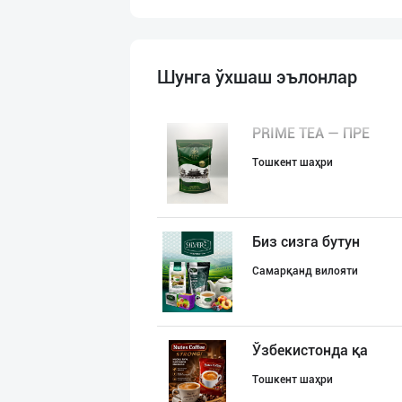
Шунга ўхшаш эълонлар
PRIME TEA — ПРЕ
Тошкент шаҳри
Биз сизга бутун
Самарқанд вилояти
Ўзбекистонда қа
Тошкент шаҳри