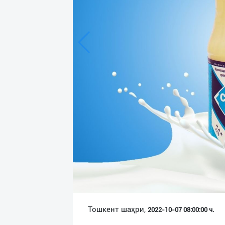
Язык
Личные
данные
Новости
2
Чаты
История
реферальных
переходов
Условия
использования
FAQ
Тошкент шаҳри,
2022-10-07 08:00:00 ч.
О