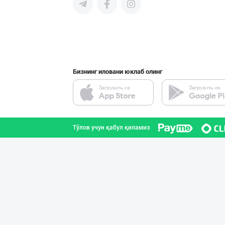
"MYLAÝYM" — уйд
Туркманистон
Бизнинг иловани юклаб олинг
Ишлаб чиқараётг
Тошкент шаҳри
Тўлов учун қабул қиламиз
Ёғ сотаман. 1-қ
Тошкент шаҳри
“AFSONA” бренди
Тошкент шаҳри