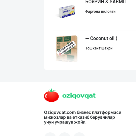
БОЯРИН & SARMIL
Фарғона вилояти
➖ Coconut oil (
Тошкент шаҳри
МЧЖ "Integral I
Тошкент шаҳри
Сифатли Кокос в
Oziqovqat.com
бизнес платформаси
мижозлар ва етказиб берувчилар
учун учрашув жойи.
Тошкент шаҳри