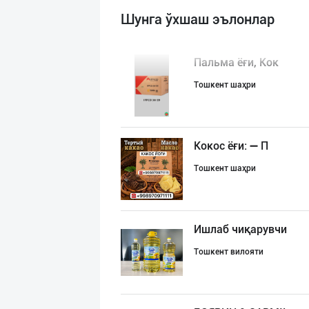
Шунга ўхшаш эълонлар
Пальма ёғи, Кок
Тошкент шаҳри
Кокос ёғи: ➖ П
Тошкент шаҳри
Ишлаб чиқарувчи
Тошкент вилояти