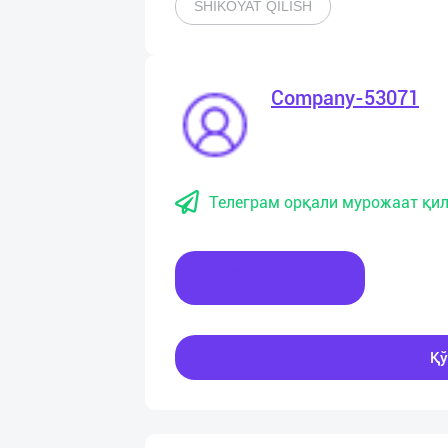
SHIKOYAT QILISH
Company-53071
Телеграм орқали мурожаат қил
Хабар ёзинг
Қў