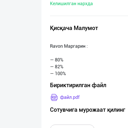
Келишилган нархда
нас
Техническая
поддержка
Қисқача Малумот
Поделиться
Ravon Маргарин :
приложением
— 80%
Выход
— 82%
о
Бириктирилган файл
файл.pdf
Сотувчига мурожаат қилинг