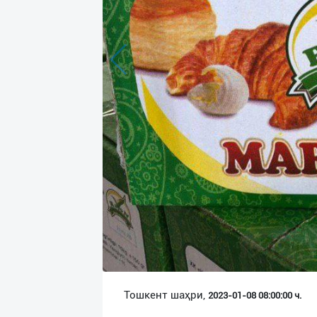
Язык
Личные
данные
Новости
2
Чаты
История
реферальных
переходов
Условия
использования
FAQ
Тошкент шаҳри,
2023-01-08 08:00:00 ч.
О