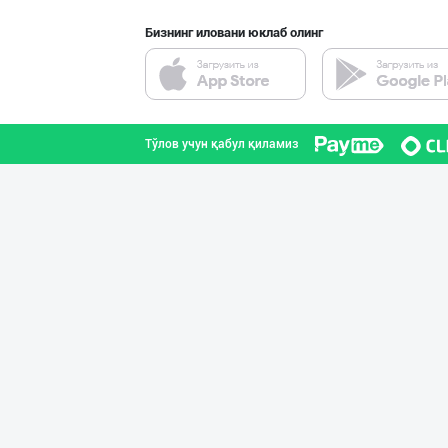
Бизнинг иловани юклаб олинг
Пальма ёғи, Кок
Тошкент шаҳри
Тўлов учун қабул қиламиз
Маргарин ва топ
Тошкент шаҳри
МЧЖ "Integral I
Тошкент шаҳри
Катта ҳажмда ко