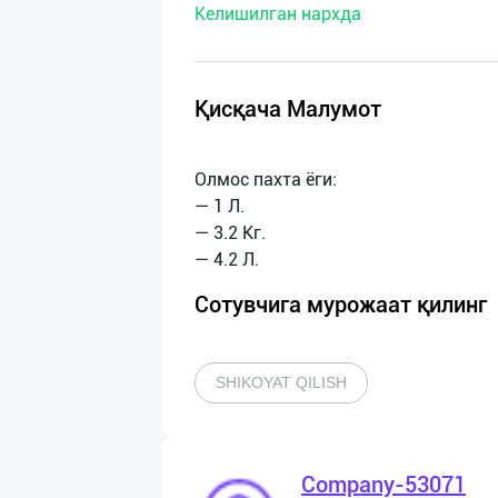
Келишилган нархда
нас
Техническая
поддержка
Қисқача Малумот
Поделиться
Олмос пахта ёги:
приложением
— 1 Л.
— 3.2 Кг.
Выход
о
Сотувчига мурожаат қилинг
SHIKOYAT QILISH
Company-53071