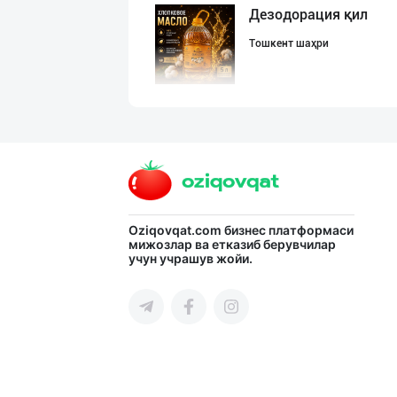
Дезодорация қил
Тошкент шаҳри
Кокос ёғи: ➖ П
Тошкент шаҳри
БОЯРИН & SARMIL
Oziqovqat.com
бизнес платформаси
мижозлар ва етказиб берувчилар
учун учрашув жойи.
Фарғона вилояти
Картошка крахма
Тошкент шаҳри