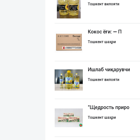
Тошкент вилояти
Кокос ёғи: ➖ П
Тошкент шаҳри
Ишлаб чиқарувчи
Тошкент вилояти
"Щедрость приро
Тошкент шаҳри