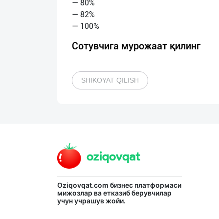
— 80%
— 82%
Сотувчига мурожаат қилинг
SHIKOYAT QILISH
Oziqovqat.com
бизнес платформаси
мижозлар ва етказиб берувчилар
учун учрашув жойи.