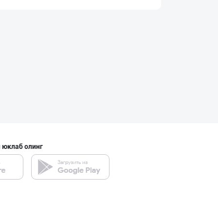
Маргарин ва топ
Тошкент шаҳри
"Щедрость приро
Тошкент шаҳри
Картошка крахма
 юклаб олинг
Тошкент шаҳри
“AFSONA” бренди
Тошкент шаҳри