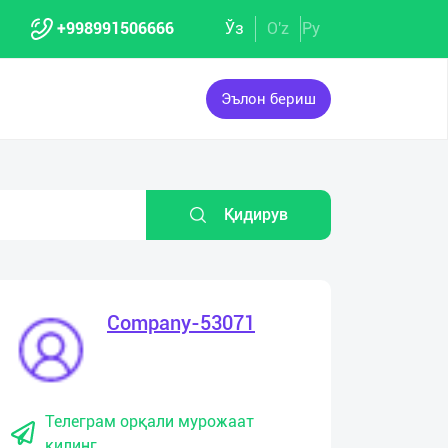
+998991506666
Ўз
O'z
Ру
Эълон бериш
Қидирув
Company-53071
Телеграм орқали мурожаат
қилинг.