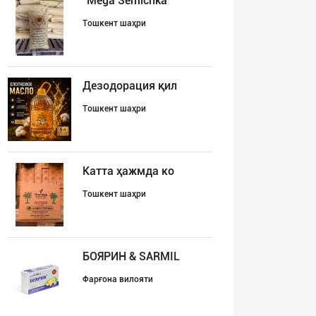
"Mega Semichka"
Тошкент шаҳри
Дезодорация қил
Тошкент шаҳри
Катта ҳажмда ко
Тошкент шаҳри
БОЯРИН & SARMIL
Фарғона вилояти