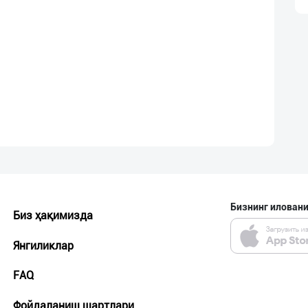
Бизнинг иловани
Биз ҳақимизда
Янгиликлар
FAQ
Фойдаланиш шартлари