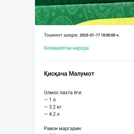
О
нас
Техническая
Тошкент шаҳри,
2023-01-17 18:00:00 ч.
поддержка
Келишилган нархда
Поделиться
приложением
Қисқача Малумот
Выход
о
Олмос пахта ёги:
— 1 л
— 3.2 кг
— 4.2 л
Равон маргарин: