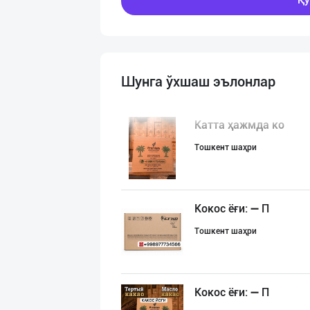
Шунга ўхшаш эълонлар
Катта ҳажмда ко
Тошкент шаҳри
Кокос ёғи: ➖ П
Тошкент шаҳри
Кокос ёғи: ➖ П