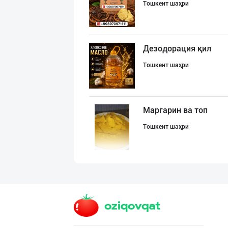
Тошкент шаҳри
Дезодорация қил
Тошкент шаҳри
Маргарин ва топ
Тошкент шаҳри
"Щедрость приро
Тошкент шаҳри