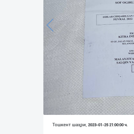
Язык
Личные
данные
Новости
2
Чаты
История
реферальных
переходов
Условия
использования
FAQ
Тошкент шаҳри,
2023-01-25 21:00:00 ч.
О