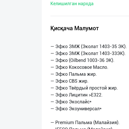
Келишилган нархда
нас
Техническая
поддержка
Қисқача Малумот
Поделиться
— Эфко ЗМЖ (Эколат 1403-35 ЭК).
приложением
— Эфко ЗМЖ (Эколат 1403-33ЭК).
— Эфко (Oilbend 1003-36 ЭК).
Выход
— Эфко Кокосовое Масло.
о
— Эфко Пальма жир.
— Эфко CBS жир.
— Эфко Твёрдый простой жир.
— Эфко Лицитин >E322.
— Эфко Экослайс*
— Эфко Экоуниверсал*
— Premium Пальма (Малайзия).