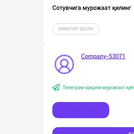
Сотувчига мурожаат қилинг
SHIKOYAT QILISH
Company-53071
Телеграм орқали мурожаат қил
Хабар ёзинг
Қў