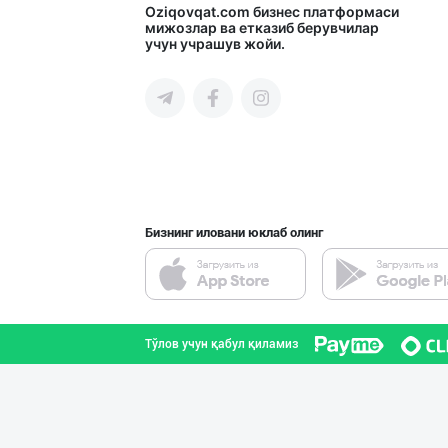
Пальма ёғи, Кок
Oziqovqat.com
бизнес платформаси
мижозлар ва етказиб берувчилар
учун учрашув жойи.
Тошкент шаҳри
➖ Coconut oil (
Тошкент шаҳри
Бизнинг иловани юклаб олинг
Ишлаб чиқарувчи
Тошкент вилояти
Тўлов учун қабул қиламиз
"Щедрость приро
Тошкент шаҳри