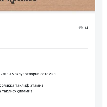
14
арилган махсулотларни сотамиз.
корликка таклиф этамиз
а таклиф қиламиз.