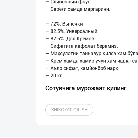
— Сливочный фкус.
— Сарёғи хамда маргарини.
— 72%. Выпечки
— 82.5%. Унверсалный
— 82.5%. Для Кремов
— Сифатига кафолат берамиз.
— Маҳсулотни таннавур қилса хам бўла
— Крем хамда хамир учун хам ишлатса
— Аъло сифат, хамйонбоб нарх
Сотувчига мурожаат қилинг
SHIKOYAT QILISH