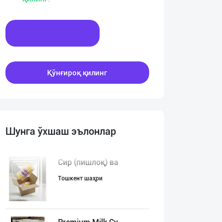
Хабар ёзинг
Қўнғироқ қилинг
Шунга ўхшаш эълонлар
Сир (пишлоқ) ва
Тошкент шаҳри