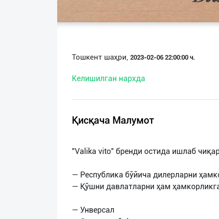
О
нас
Техническая
Тошкент шаҳри,
2023-02-06 22:00:00 ч.
поддержка
Келишилган нархда
Поделиться
приложением
Қисқача Малумот
Выход
о
"Valika vito" бренди остида ишлаб чиқ
— Республика бўйича дилерларни ҳам
— Қўшни давлатларни ҳам ҳамкорликг
— Унверсал