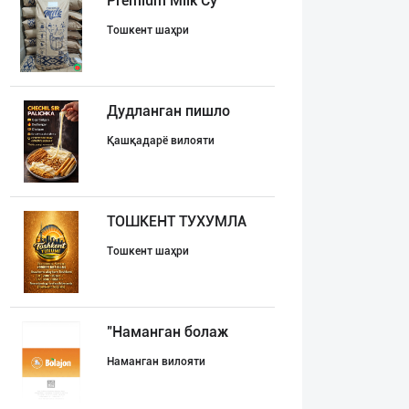
Premium Milk Су
Тошкент шаҳри
Дудланган пишло
Қашқадарё вилояти
ТОШКЕНТ ТУХУМЛА
Тошкент шаҳри
"Наманган болаж
Наманган вилояти