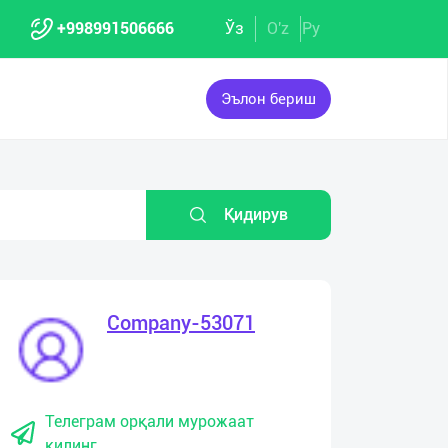
+998991506666
Ўз
O'z
Ру
Эълон бериш
Қидирув
Company-53071
Телеграм орқали мурожаат
қилинг.