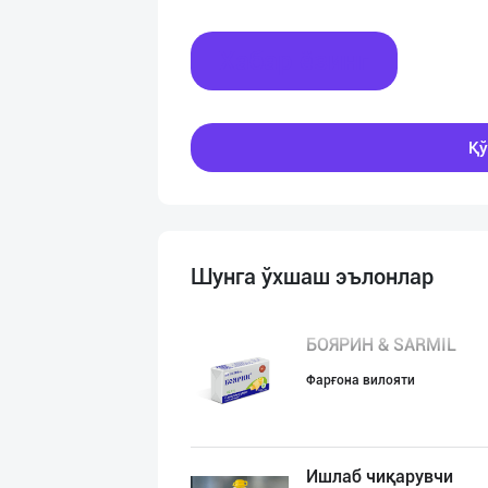
Хабар ёзинг
Қў
Шунга ўхшаш эълонлар
БОЯРИН & SARMIL
Фарғона вилояти
Ишлаб чиқарувчи