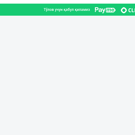
Тўлов учун қабул қиламиз
Пальма ёғи, Кок
Тошкент шаҳри
"Mega Semichka"
Тошкент шаҳри
МЧЖ "Integral I
Тошкент шаҳри
Сифатли Кокос в