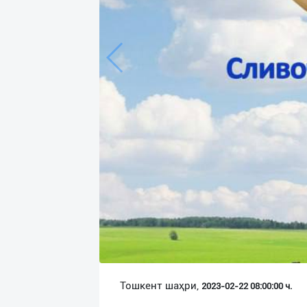
Язык
Личные
данные
Новости
2
Чаты
История
реферальных
переходов
Условия
использования
FAQ
Тошкент шаҳри,
2023-02-22 08:00:00 ч.
О