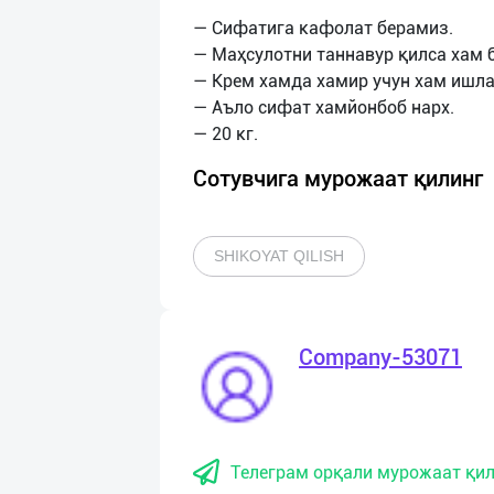
— Сифатига кафолат берамиз.
— Маҳсулотни таннавур қилса хам 
— Крем хамда хамир учун хам ишла
— Аъло сифат хамйонбоб нарх.
Сотувчига мурожаат қилинг
SHIKOYAT QILISH
Company-53071
Телеграм орқали мурожаат қил