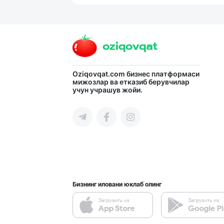
Маргарин ва топ
Тошкент шаҳри
"Щедрость приро
Oziqovqat.com
бизнес платформаси
мижозлар ва етказиб берувчилар
учун учрашув жойи.
Тошкент шаҳри
Музқаймоқчи ака
Тошкент шаҳри
Бизнинг иловани юклаб олинг
Кокос ёғи: ➖ П
Тошкент шаҳри