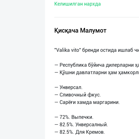
Келишилган нархда
нас
Техническая
поддержка
Қисқача Малумот
Поделиться
"Valika vito" бренди остида ишлаб
приложением
— Республика бўйича дилерларни 
Выход
— Қўшни давлатларни ҳам ҳамкорл
о
— Унверсал.
— Сливочный фкус.
— Сарёғи хамда маргарини.
— 72%. Выпечки.
— 82.5%. Унверсалный.
— 82.5%. Для Кремов.