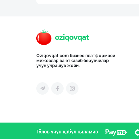
Oziqovqat.com
бизнес платформаси
мижозлар ва етказиб берувчилар
учун учрашув жойи.
Тўлов учун қабул қиламиз