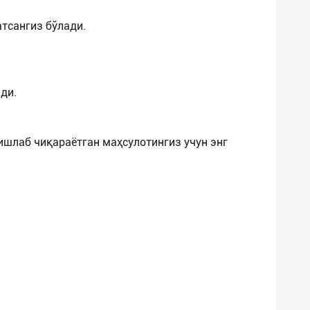
тсангиз бўлади.
ди.
а ишлаб чиқараётган маҳсулотингиз учун энг