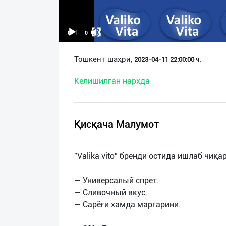
О
нас
00:00
00:00
Техническая
Тошкент шаҳри,
2023-04-11 22:00:00 ч.
поддержка
Келишилган нархда
Поделиться
приложением
Қисқача Малумот
Выход
о
"Valika vito" бренди остида ишлаб чиқ
— Универсалый спрет.
— Сливочный вкус.
— Сарёғи хамда маргарини.