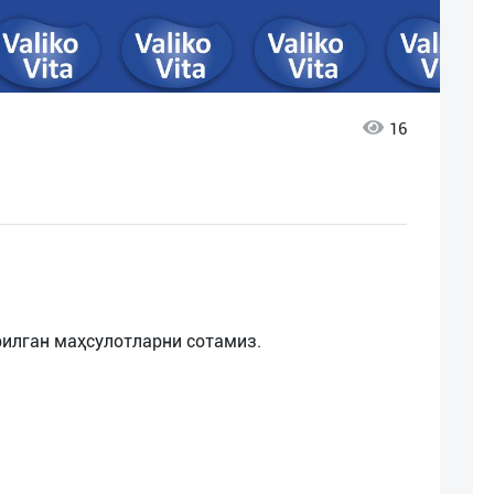
16
арилган маҳсулотларни сотамиз.