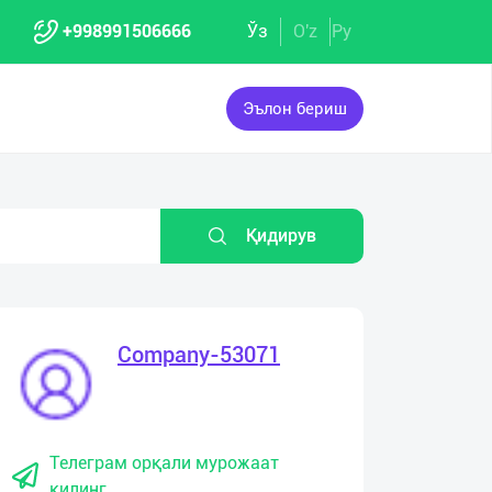
+998991506666
Ўз
O'z
Ру
Эълон бериш
Қидирув
Company-53071
Телеграм орқали мурожаат
қилинг.