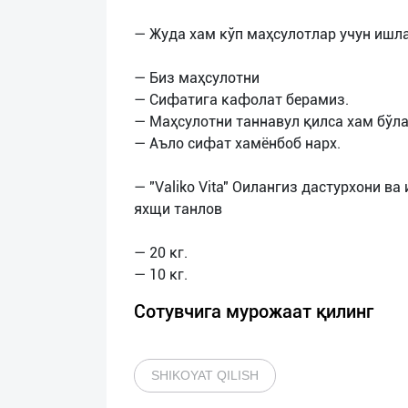
— Жуда хам кўп маҳсулотлар учун ишла
— Биз маҳсулотни
— Сифатига кафолат берамиз.
— Маҳсулотни таннавул қилса хам бўла
— Аъло сифат хамёнбоб нарх.
— "Valiko Vita" Оилангиз дастурхони в
яхщи танлов
— 20 кг.
Сотувчига мурожаат қилинг
SHIKOYAT QILISH