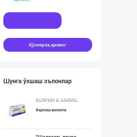
Хабар ёзинг
Қўнғироқ қилинг
Шунга ўхшаш эълонлар
БОЯРИН & SARMIL
Фарғона вилояти