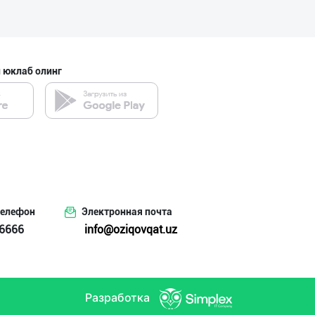
Тошкент вилояти
 юклаб олинг
Пальма ёғи, Кок
Тошкент шаҳри
Дезодорация қил
Тошкент шаҳри
телефон
Электронная почта
6666
info@oziqovqat.uz
Катта ҳажмда ко
Тошкент шаҳри
Разработка