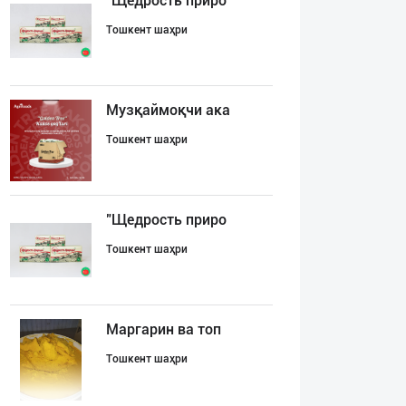
"Щедрость приро
Тошкент шаҳри
Музқаймоқчи ака
Тошкент шаҳри
"Щедрость приро
Тошкент шаҳри
Маргарин ва топ
Тошкент шаҳри