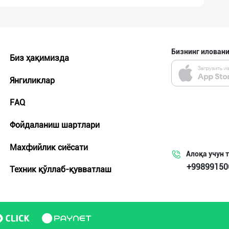
Бизнинг иловани
Биз ҳақимизда
Янгиликлар
FAQ
Фойдаланиш шартлари
Махфийлик сиёсати
Алоқа учун 
+99899150
Техник қўллаб-қувватлаш