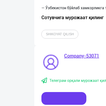
Сотувчига мурожаат қилинг
SHIKOYAT QILISH
Company-53071
Телеграм орқали мурожаат қил
Хабар ёзинг