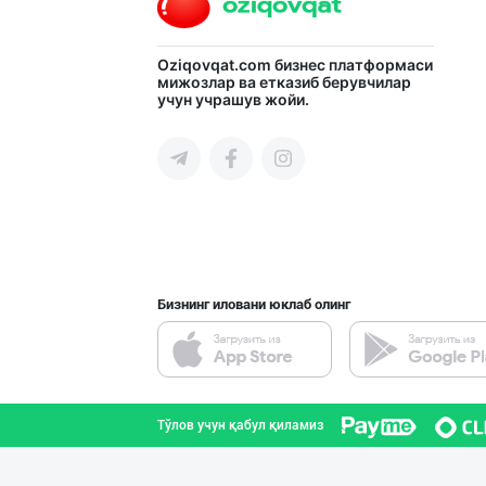
Кокос ёғи: ➖ П
Oziqovqat.com
бизнес платформаси
мижозлар ва етказиб берувчилар
учун учрашув жойи.
Тошкент шаҳри
"Mega Semichka"
Тошкент шаҳри
Бизнинг иловани юклаб олинг
Музқаймоқчи ака
Тошкент шаҳри
Тўлов учун қабул қиламиз
Ишлаб чиқараётг