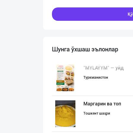
Қў
Шунга ўхшаш эълонлар
"MYLAÝYM" — уйд
Туркманистон
Маргарин ва топ
Тошкент шаҳри