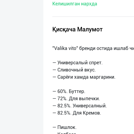
Келишилган нархда
нас
Техническая
поддержка
Қисқача Малумот
Поделиться
"Valika vito" бренди остида ишлаб
приложением
— Универсалый спрет.
Выход
— Сливочный вкус.
о
— Сарёғи хамда маргарини.
— 60%. Буттер.
— 72%. Для выпечки.
— 82.5%. Универсалный.
— 82.5%. Для Кремов.
— Пишлок.