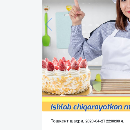
Язык
Личные
данные
Новости
2
Чаты
История
реферальных
переходов
Условия
использования
FAQ
Тошкент шаҳри,
2023-04-21 22:00:00 ч.
О