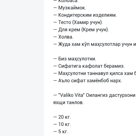
— Колбаса.
— Музкаймок.
— Kондитерским изделиям.
— Тесто (Хамир учун).
— Для крем (Крем учун).
— Холва.
— Жуда хам кўп маҳсулотлар учун 
— Биз маҳсулотни.
— Сифатига кафолат берамиз.
— Маҳсулотни таннавул қилса хам 
— Аъло сифат хамёнбоб нарх.
— "Valiko Vita" Оилангиз дастурхон
яхщи танлов.
— 20 кг.
— 10 кг.
— 5 кг.