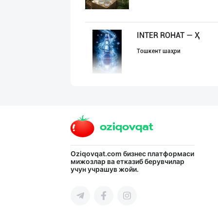
INTER ROHAT — Ҳ
Тошкент шаҳри
Оптомчилар учун
Тошкент шаҳри
"Behkhosh" — Эр
Oziqovqat.com
бизнес платформаси
мижозлар ва етказиб берувчилар
учун учрашув жойи.
Тошкент шаҳри
SHIRIN PREMIUM