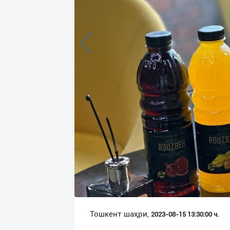
Язык
Личные
данные
Новости
2
Чаты
История
реферальных
переходов
Условия
использования
FAQ
Тошкент шаҳри,
2023-08-15 13:30:00 ч.
О