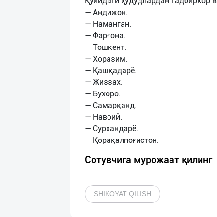
Қуйидаги ҳудудлардан тадбиркор 
— Андижон.
— Наманган.
— Фарғона.
— Тошкент.
— Хоразим.
— Қашқадарё.
— Жиззах.
— Бухоро.
— Самарқанд.
— Навоий.
— Сурхандарё.
Сотувчига мурожаат қилинг
SHIKOYAT QILISH