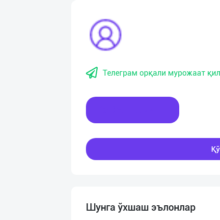
Телеграм орқали мурожаат қил
Хабар ёзинг
Қў
Шунга ўхшаш эълонлар