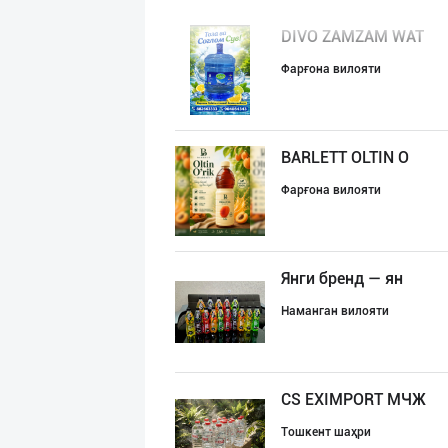
DIVO ZAMZAM WAT
Фарғона вилояти
BARLETT OLTIN O
Фарғона вилояти
Янги бренд — ян
Наманган вилояти
CS EXIMPORT МЧЖ
Тошкент шаҳри