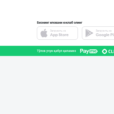
Тошкент шаҳри
Бизнинг иловани юклаб олинг
YEON HO — КОРЕЯ
Тошкент шаҳри
Тўлов учун қабул қиламиз
"BONITA FRUIT J
Тошкент шаҳри
"NOISY NOISY NO
Тошкент шаҳри