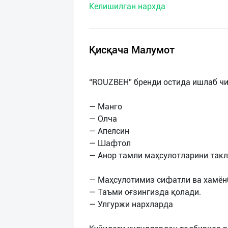
Келишилган нархда
нас
Техническая
поддержка
Қисқача Малумот
Поделиться
“ROUZBEH” бренди остида ишлаб чи
приложением
— Манго
Выход
— Олча
о
— Апелсин
— Шафтол
— Анор тамли маҳсулотларини так
— Маҳсулотимиз сифатли ва хамён
— Таъми оғзингизда қолади.
— Улгуржи нархларда