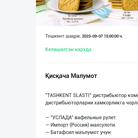
О
нас
Техническая
Тошкент шаҳри,
2023-09-07 15:00:00 ч.
поддержка
Келишилган нархда
Поделиться
приложением
Қисқача Малумот
Выход
о
"TASHKENT SLASTI" дистрибьютор ком
дистрибьюторларни хамкорликга чорл
— "УСЛАДА" вафельные рулет.
— Импорт (Рoссия) махсулоти.