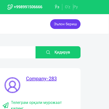
+998991506666
Ўз
O'z
Ру
Эълон бериш
Қидирув
Company-283
Телеграм орқали мурожаат
қилинг.