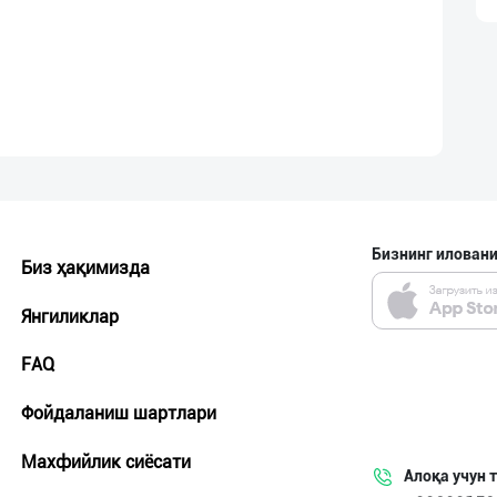
Бизнинг иловани
Биз ҳақимизда
Янгиликлар
FAQ
Фойдаланиш шартлари
Махфийлик сиёсати
Алоқа учун 