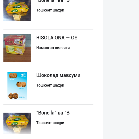
"Bonella" ва "B
Тошкент шаҳри
RISOLA ONA — OS
Наманган вилояти
Шоколад мавсуми
Тошкент шаҳри
"Bonella" ва "B
Тошкент шаҳри