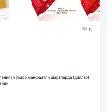
13
панияси ўзаро манфаатли шартларда (диллер)
айди.