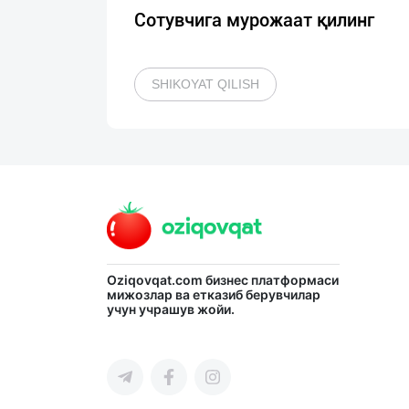
Сотувчига мурожаат қилинг
SHIKOYAT QILISH
Oziqovqat.com
бизнес платформаси
мижозлар ва етказиб берувчилар
учун учрашув жойи.