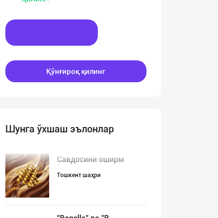
Хабар ёзинг
Қўнғироқ қилинг
Шунга ўхшаш эълонлар
Савдосини оширм
Тошкент шаҳри