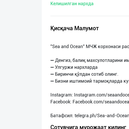
Келишилган нархда
нас
Техническая
поддержка
Қисқача Малумот
Поделиться
"Sea and Ocean" МЧЖ корхонаси ра
приложением
➖ Денгиз, балиқ махсулотларини и
Выход
➖ Улгуржи нархларда
о
➖ Биринчи қўлдан сотиб олинг.
➖ Бизни иштимоий тармоқларда ку
Instagram: Instagram.com/seaandoc
Facebook: Facebook.com/seaandoce
Сотувчига мурожаат қилинг