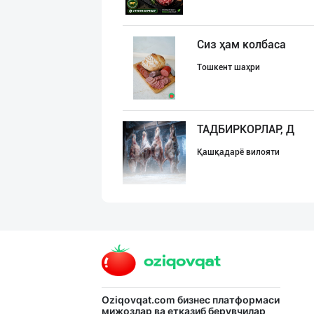
Сиз ҳам колбаса
Тошкент шаҳри
ТАДБИРКОРЛАР, Д
Қашқадарё вилояти
"Ravnaq" бренди
Тошкент шаҳри
"AZIYA LIDER" д
Oziqovqat.com
бизнес платформаси
мижозлар ва етказиб берувчилар