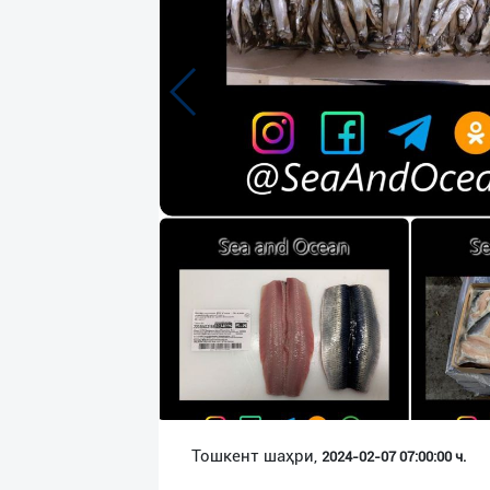
Язык
Личные
данные
Новости
2
Чаты
История
реферальных
переходов
Условия
использования
FAQ
Тошкент шаҳри,
2024-02-07 07:00:00 ч.
О