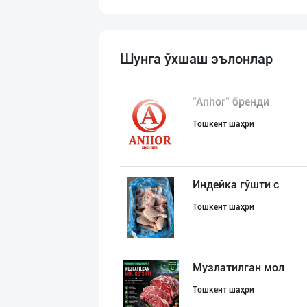
Шунга ўхшаш эълонлар
"Anhor" бренди
Тошкент шаҳри
Индейка гўшти с
Тошкент шаҳри
Музлатилган мол
Тошкент шаҳри