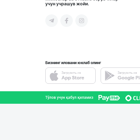
учун учрашув жойи.
Тошкент шаҳри
➖ Самарканд ➖
Самарқанд вилояти
Бизнинг иловани юклаб олинг
SHARQ Delikates
Тошкент шаҳри
Тўлов учун қабул қиламиз
JERKY DELMARK —
Тошкент шаҳри