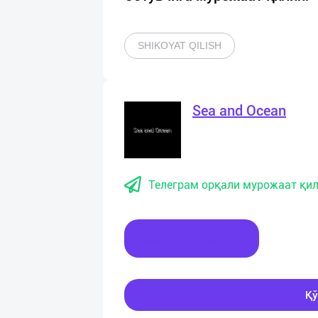
SHIKOYAT QILISH
Sea and Ocean
Телеграм орқали мурожаат қил
Хабар ёзинг
Қў