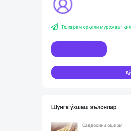
Телеграм орқали мурожаат қил
Хабар ёзинг
Қў
Шунга ўхшаш эълонлар
Савдосини оширм