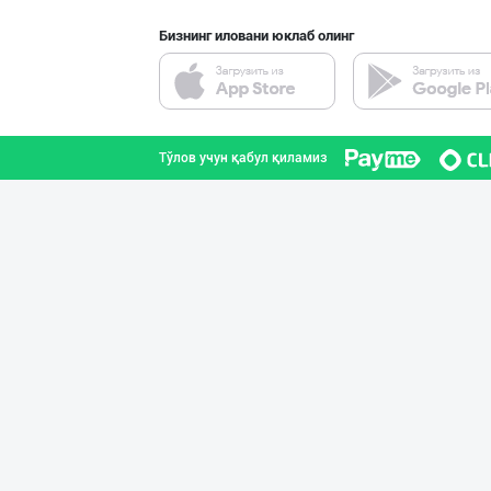
Бизнинг иловани юклаб олинг
ДУНЁНИНГ ЭНГ ЯХ
Тошкент шаҳри
Тўлов учун қабул қиламиз
"RIKKO TOYS" —
Тошкент шаҳри
"MIRAY" — Европ
Тошкент шаҳри
"KUKSUBOSS", "К