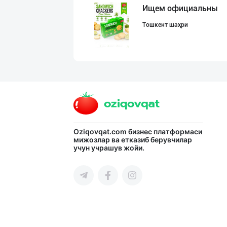
Ищем официальны
Тошкент шаҳри
Шоколад мавсуми
Тошкент шаҳри
"Sladkiy Ray" б
Oziqovqat.com
бизнес платформаси
мижозлар ва етказиб берувчилар
учун учрашув жойи.
Тошкент шаҳри
"Нур Асал" брен
Тошкент шаҳри