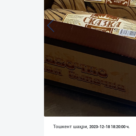
Язык
Личные
данные
Новости
2
Чаты
История
реферальных
переходов
Условия
использования
FAQ
Тошкент шаҳри,
2023-12-18 18:20:00 ч.
О