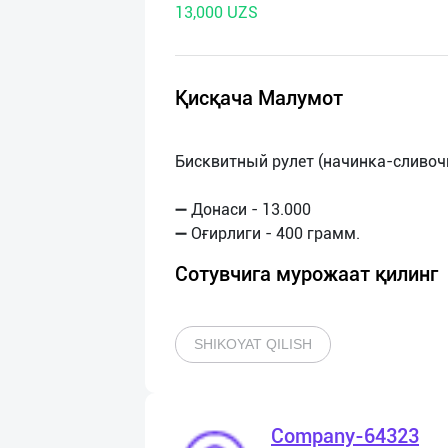
13,000 UZS
нас
Техническая
поддержка
Қисқача Малумот
Поделиться
Бисквитный рулет (начинка-сливоч
приложением
➖ Донаси - 13.000
Выход
о
Сотувчига мурожаат қилинг
SHIKOYAT QILISH
Company-64323