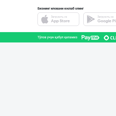
Бизнинг иловани юклаб олинг
JERKY DELMARK —
Тошкент шаҳри
Тўлов учун қабул қиламиз
ТАДБИРКОРЛАР, Д
Тошкент шаҳри
"Ravnaq" бренди
Тошкент шаҳри
"Anhor" бренди