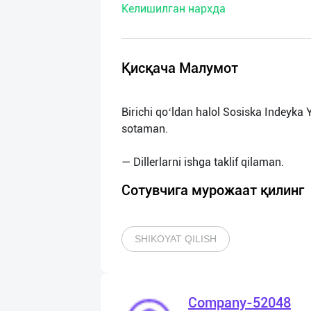
Келишилган нархда
нас
Техническая
поддержка
Қисқача Малумот
Поделиться
Birichi qoʻldan halol Sosiska Indeyka Y
приложением
sotaman.
Выход
о
Сотувчига мурожаат қилинг
SHIKOYAT QILISH
Company-52048