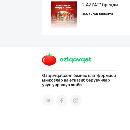
"LAZZAT" бренди
Наманган вилояти
"PLATINUM TRADE
Тошкент шаҳри
"SHARQ" колбаса
Oziqovqat.com
бизнес платформаси
мижозлар ва етказиб берувчилар
учун учрашув жойи.
Тошкент шаҳри
➖ Самарканд ➖
Самарқанд вилояти