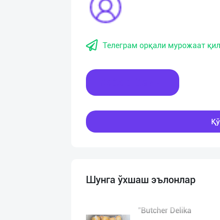
Телеграм орқали мурожаат қил
Хабар ёзинг
Қў
Шунга ўхшаш эълонлар
"Butcher Delika