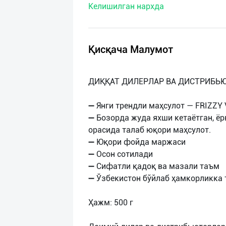
Келишилган нархда
нас
Техническая
поддержка
Қисқача Малумот
Поделиться
ДИҚҚАТ ДИЛЕРЛАР ВА ДИСТРИБЬЮ
приложением
➖ Янги трендли маҳсулот — FRIZZY 
Выход
➖ Бозорда жуда яхши кетаётган, ё
о
орасида талаб юқори маҳсулот.
➖ Юқори фойда маржаси
➖ Осон сотилади
➖ Сифатли қадоқ ва мазали таъм
➖ Ўзбекистон бўйлаб ҳамкорликка
Ҳажм: 500 г