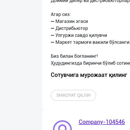
Доимий дилер ва дистрибьюторлар
Агар сиз:
➖ Магазин эгаси
➖ Дистрибьютор
➖ Улгуржи савдо қилувчи
➖ Маркет тармоғи вакили бўлсанги
Биз билан боғланинг!
Сотувчига мурожаат қилинг
SHIKOYAT QILISH
Company-104546