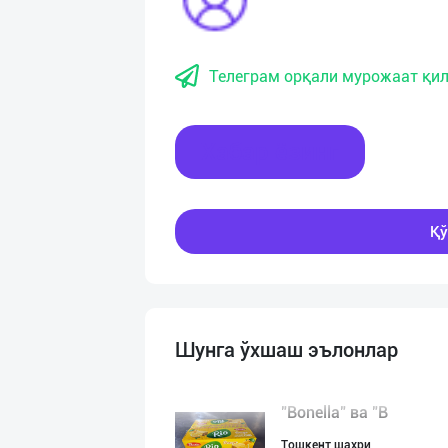
Телеграм орқали мурожаат қил
Хабар ёзинг
Қў
Шунга ўхшаш эълонлар
"Bonella" ва "B
Тошкент шаҳри