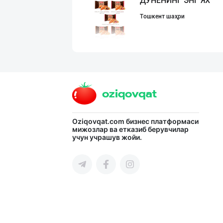
ДУНЁНИНГ ЭНГ ЯХ
Тошкент шаҳри
"Abobil" бренди
Тошкент шаҳри
GREAT SELL GROU
Oziqovqat.com
бизнес платформаси
мижозлар ва етказиб берувчилар
учун учрашув жойи.
Тошкент шаҳри
"Sladkiy marmel
Тошкент шаҳри