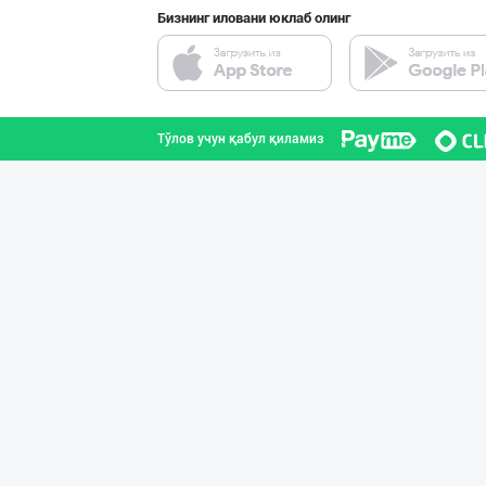
Бизнинг иловани юклаб олинг
"FEYA GROUP COM
Андижон вилояти
Тўлов учун қабул қиламиз
Ищем официальны
Тошкент шаҳри
"LOLLI POP", "T
Тошкент шаҳри
“Marvellous swe
Тошкент шаҳри