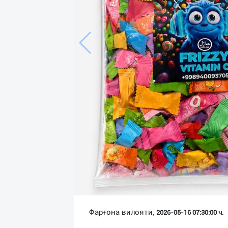
Язык
Личные
данные
Новости
2
Чаты
История
реферальных
переходов
Условия
использования
FAQ
Фарғона вилояти,
2026-05-16 07:30:00 ч.
О