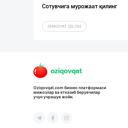
Сотувчига мурожаат қилинг
SHIKOYAT QILISH
Oziqovqat.com
бизнес платформаси
мижозлар ва етказиб берувчилар
учун учрашув жойи.