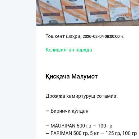
О
нас
Техническая
Тошкент шаҳри,
2026-02-04 08:00:00 ч.
поддержка
Келишилган нархда
Поделиться
приложением
Қисқача Малумот
Выход
о
Дрожжа хамиртуруш сотамиз.
➖ Биринчи қўлдан
➖ MAURIPAN 500 гр — 100 гр