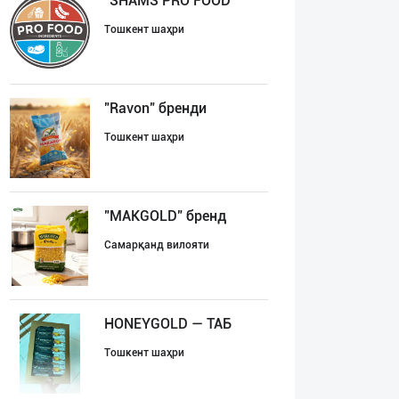
"SHAMS PRO FOOD
Тошкент шаҳри
"Ravon" бренди
Тошкент шаҳри
"MAKGOLD" бренд
Самарқанд вилояти
HONEYGOLD — ТАБ
Тошкент шаҳри