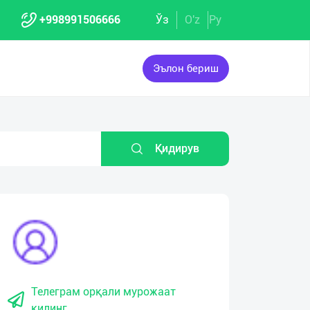
+998991506666
Ўз
O'z
Ру
Эълон бериш
Қидирув
Телеграм орқали мурожаат
қилинг.