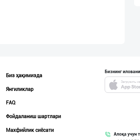
Бизнинг иловани
Биз ҳақимизда
Янгиликлар
FAQ
Фойдаланиш шартлари
Махфийлик сиёсати
Алоқа учун 