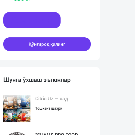
Хабар ёзинг
Қўнғироқ қилинг
Шунга ўхшаш эълонлар
Citric Uz — над
Тошкент шаҳри