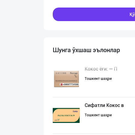
Қў
Шунга ўхшаш эълонлар
Кокос ёғи: ➖ П
Тошкент шаҳри
Сифатли Кокос в
Тошкент шаҳри