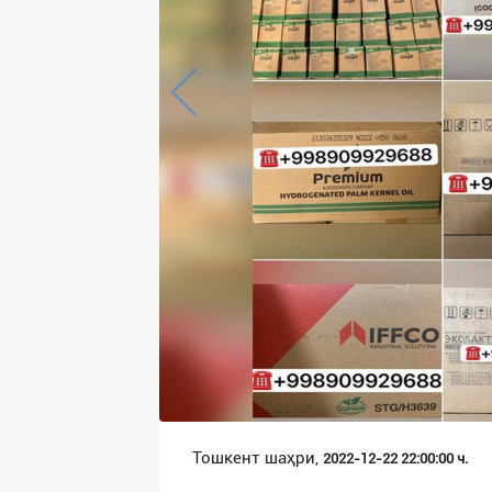
Язык
Личные
данные
Новости
2
Чаты
История
реферальных
переходов
Условия
использования
FAQ
Тошкент шаҳри,
2022-12-22 22:00:00 ч.
О