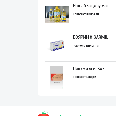
Ишлаб чиқарувчи
Тошкент вилояти
БОЯРИН & SARMIL
Фарғона вилояти
Пальма ёғи, Кок
Тошкент шаҳри
МЧЖ "Integral I
Тошкент шаҳри