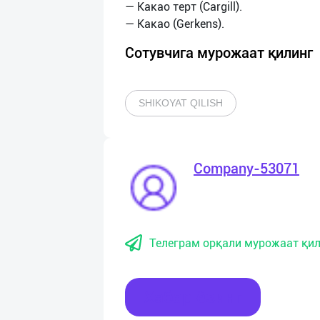
— Какао терт (Cargill).
Сотувчига мурожаат қилинг
SHIKOYAT QILISH
Company-53071
Телеграм орқали мурожаат қил
Хабар ёзинг