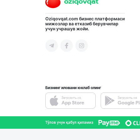
Катта ҳажмда ко
Oziqovqat.com
бизнес платформаси
мижозлар ва етказиб берувчилар
учун учрашув жойи.
Тошкент шаҳри
Дезодорация қил
Тошкент шаҳри
Бизнинг иловани юклаб олинг
“AFSONA” бренди
Тошкент шаҳри
Тўлов учун қабул қиламиз
"PARVINA" бренд