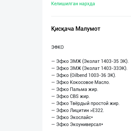
Келишилган нархда
нас
Техническая
поддержка
Қисқача Малумот
Поделиться
ЭФКО
приложением
— Эфко ЗМЖ (Эколат 1403-35 ЭК).
Выход
— Эфко ЗМЖ (Эколат 1403-33ЭК).
о
— Эфко (Oilbend 1003-36 ЭК).
— Эфко Кокосовое Масло.
— Эфко Пальма жир.
— Эфко CBS жир.
— Эфко Твёрдый простой жир.
— Эфко Лицитин >E322.
— Эфко Экослайс*
— Эфко Экоуниверсал*