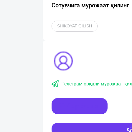
Сотувчига мурожаат қилинг
SHIKOYAT QILISH
Телеграм орқали мурожаат қил
Хабар ёзинг
Қў