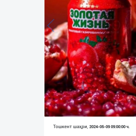
Язык
Личные
данные
Новости
2
Чаты
История
реферальных
переходов
Условия
использования
FAQ
Тошкент шаҳри,
2024-05-09 09:00:00 ч.
О