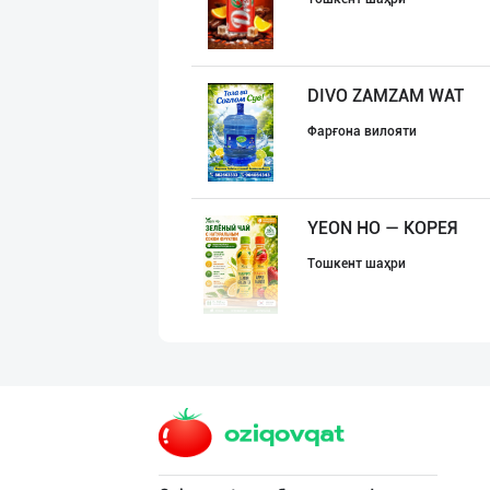
DIVO ZAMZAM WAT
Фарғона вилояти
YEON HO — КОРЕЯ
Тошкент шаҳри
Ичимлик бизнеси
Тошкент шаҳри