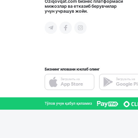
"NOV LIMONADLAR
Oziqovqat.com
бизнес платформаси
мижозлар ва етказиб берувчилар
учун учрашув жойи.
Тошкент шаҳри
Янги “MK” бренд
Тошкент шаҳри
Бизнинг иловани юклаб олинг
"BONITA FRUIT J
Тошкент шаҳри
Тўлов учун қабул қиламиз
CS EXIMPORT МЧЖ
Тошкент шаҳри