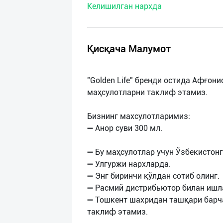
Келишилган нархда
нас
Техническая
поддержка
Қисқача Малумот
Поделиться
"Golden Life" бренди остида Афғо
приложением
маҳсулотларни таклиф этамиз.
Выход
Бизнинг махсулотларимиз:
о
➖ Анор суви 300 мл.
➖ Бу маҳсулотлар учун Ўзбекистон
➖ Улгуржи нархларда.
➖ Энг биринчи қўлдан сотиб олинг.
➖ Расмий дистрибьютор билан ишл
➖ Тошкент шахридан ташқари барч