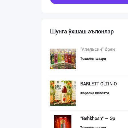
Шунга ўхшаш эълонлар
"Апельсин" брен
Тошкент шаҳри
BARLETT OLTIN O
Фарғона вилояти
"Behkhosh" — Эр
Тошкент шаҳри