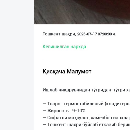
О
нас
Техническая
Тошкент шаҳри,
2025-07-17 07:00:00 ч.
поддержка
Келишилган нархда
Поделиться
приложением
Қисқача Малумот
Выход
о
Ишлаб чиқарувчидан тўғридан-тўғри х
➖ Творог термостабильный (кондитерл
➖ Жирность : 9-10%
➖ Сифатли маҳсулот, хамёнбоп нархла