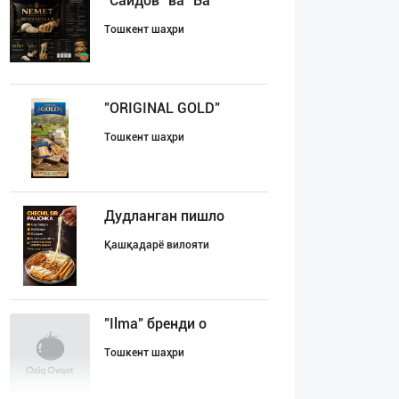
"Саидов" ва "Ба
Тошкент шаҳри
"ORIGINAL GOLD"
Тошкент шаҳри
Дудланган пишло
Қашқадарё вилояти
"Ilma" бренди о
Тошкент шаҳри