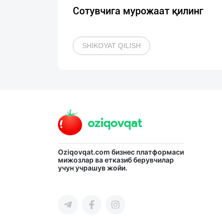
Сотувчига мурожаат қилинг
SHIKOYAT QILISH
Oziqovqat.com
бизнес платформаси
мижозлар ва етказиб берувчилар
учун учрашув жойи.