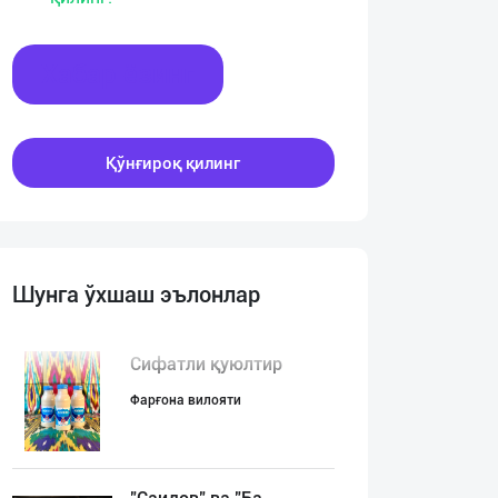
Хабар ёзинг
Қўнғироқ қилинг
Шунга ўхшаш эълонлар
Сифатли қуюлтир
Фарғона вилояти