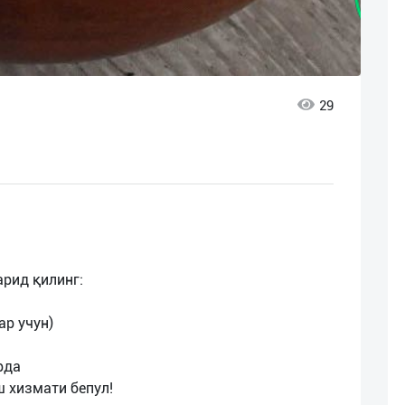
29
арид қилинг:
ар учун)
рда