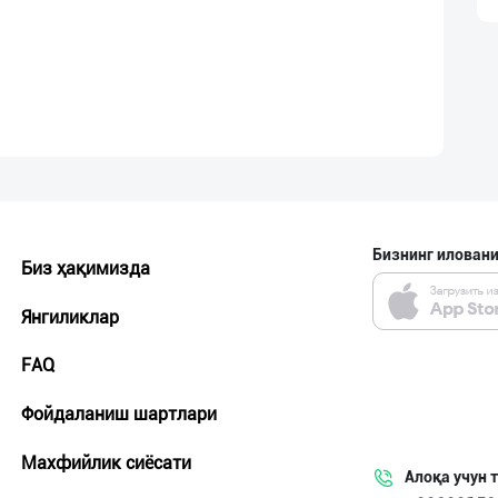
Бизнинг иловани
Биз ҳақимизда
Янгиликлар
FAQ
Фойдаланиш шартлари
Махфийлик сиёсати
Алоқа учун 