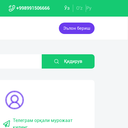
+998991506666
Ўз
O'z
Ру
Эълон бериш
Қидирув
Телеграм орқали мурожаат
қилинг.