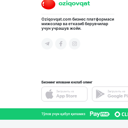
Oziqovqat.com
бизнес платформаси
мижозлар ва етказиб берувчилар
учун учрашув жойи.
Бизнинг иловани юклаб олинг
Тўлов учун қабул қиламиз