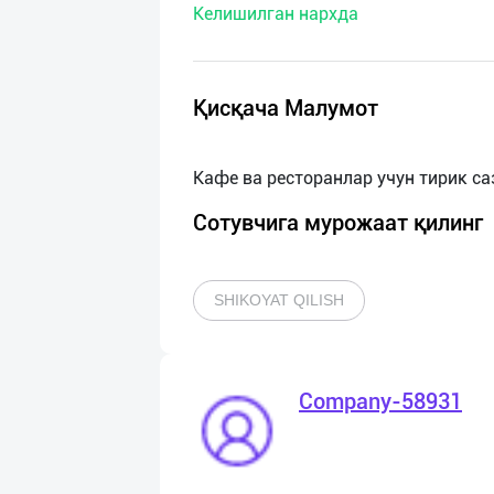
Келишилган нархда
нас
Техническая
поддержка
Қисқача Малумот
Поделиться
приложением
Сотувчига мурожаат қилинг
Выход
о
SHIKOYAT QILISH
Company-58931