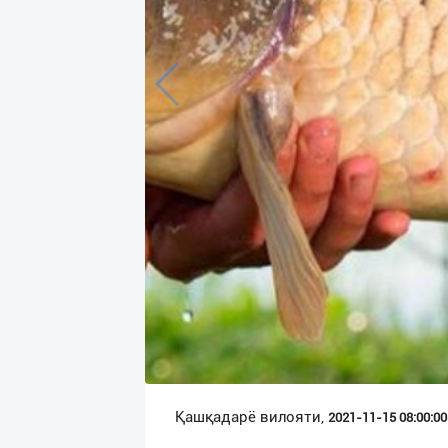
Язык
Личные
данные
Новости
2
Чаты
История
реферальных
переходов
Условия
использования
FAQ
Қашқадарё вилояти,
2021-11-15 08:00:00 
О