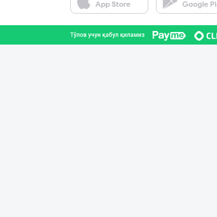
Қашқадарё вилояти
Тўлов учун қабул қиламиз
Музлатилган мол
Тошкент шаҳри
"Anhor" бренди
Тошкент шаҳри
"ZiyoNur" бренд
Тошкент шаҳри