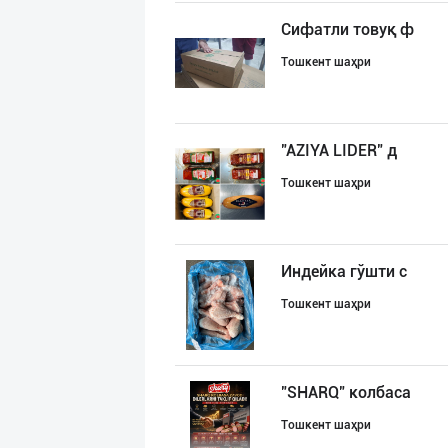
Сифатли товуқ ф
Тошкент шаҳри
"AZIYA LIDER" д
Тошкент шаҳри
Индейка гўшти с
Тошкент шаҳри
"SHARQ" колбаса
Тошкент шаҳри