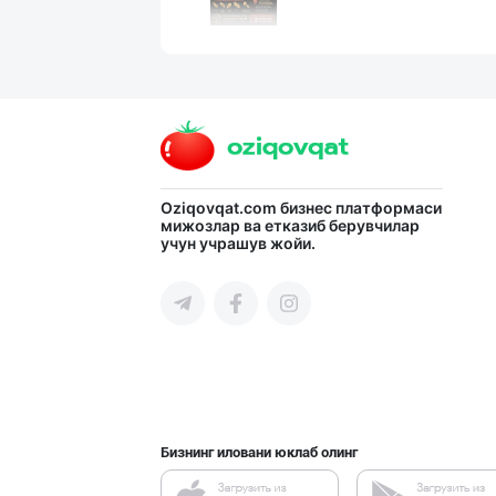
SHARQ Delikates
Тошкент шаҳри
Ҳақиқий ишлаб ч
Oziqovqat.com
бизнес платформаси
мижозлар ва етказиб берувчилар
учун учрашув жойи.
Наманган вилояти
"Ravnaq" бренди
Тошкент шаҳри
Бизнинг иловани юклаб олинг
ТАДБИРКОРЛАР, Д