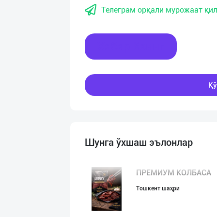
Телеграм орқали мурожаат қил
Хабар ёзинг
Қў
Шунга ўхшаш эълонлар
ПРЕМИУМ КОЛБАСА
Тошкент шаҳри