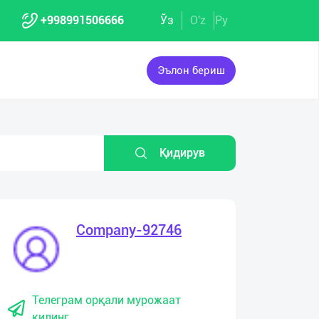
+998991506666
Ўз
O'z
Ру
Эълон бериш
Қидирув
Company-92746
Телеграм орқали мурожаат
қилинг.