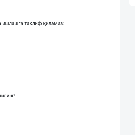
а ишлашга таклиф қиламиз:
илинг!