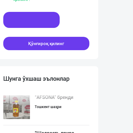
Хабар ёзинг
Қўнғироқ қилинг
Шунга ўхшаш эълонлар
“AFSONA” бренди
Тошкент шаҳри