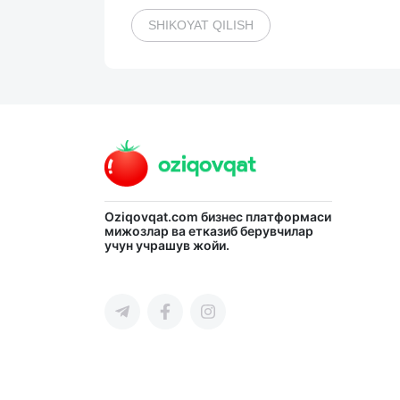
SHIKOYAT QILISH
Oziqovqat.com
бизнес платформаси
мижозлар ва етказиб берувчилар
учун учрашув жойи.