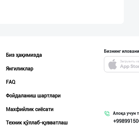
Бизнинг иловани
Биз ҳақимизда
Янгиликлар
FAQ
Фойдаланиш шартлари
Махфийлик сиёсати
Алоқа учун 
+99899150
Техник қўллаб-қувватлаш