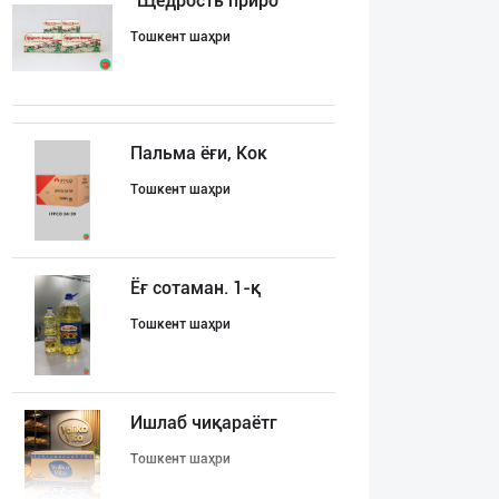
"Щедрость приро
Тошкент шаҳри
Пальма ёғи, Кок
Тошкент шаҳри
Ёғ сотаман. 1-қ
Тошкент шаҳри
Ишлаб чиқараётг
Тошкент шаҳри