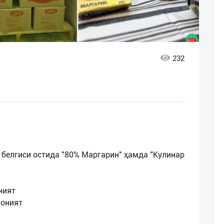
232
о белгиси остида "80% Маргарин" ҳамда "Кулинар
ният
коният