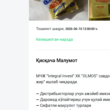
О
нас
Техническая
Тошкент шаҳри,
2026-06-10 12:00:00 ч.
поддержка
Келишилган нархда
Поделиться
приложением
Қисқача Малумот
Выход
о
МЧЖ "Integral Invest" ХК "OLMOS" савд
жир" ишлаб чиқаради.
➖ Дистрибьюторлар учун ажойиб имко
➖ Даромад кўпайтириш учун қулай им
➖ Сифатли маҳсулот турлари