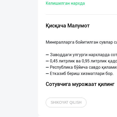
Келишилган нархда
нас
Техническая
поддержка
Қисқача Малумот
Поделиться
Минералларга бойитилган сувлар с
приложением
➖ Заводдаги улгурги нархларда сот
Выход
➖ 0,45 литрлик ва 0,95 литрлик қа
о
➖ Республика бўйича савдо қилами
Сотувчига мурожаат қилинг
SHIKOYAT QILISH