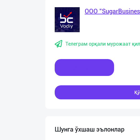
OOO "SugarBusines
Телеграм орқали мурожаат қил
Хабар ёзинг
Қў
Шунга ўхшаш эълонлар