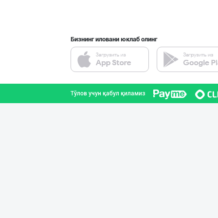
Тошкент шаҳри
Бизнинг иловани юклаб олинг
Ичимлик бизнеси
Тошкент шаҳри
Тўлов учун қабул қиламиз
Янги бренд — ян
Наманган вилояти
"Behkhosh" — Эр
Тошкент шаҳри