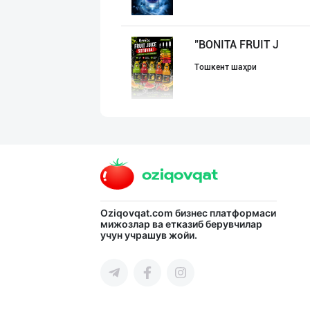
"BONITA FRUIT J
Тошкент шаҳри
Янги “MK” бренд
Тошкент шаҳри
Дилерларни ҳамк
Oziqovqat.com
бизнес платформаси
мижозлар ва етказиб берувчилар
учун учрашув жойи.
Тошкент шаҳри
"NOV LIMONADLAR