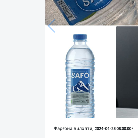
Язык
Личные
данные
Новости
2
Чаты
История
реферальных
переходов
Условия
использования
FAQ
Фарғона вилояти,
2024-04-23 08:00:00 ч.
О