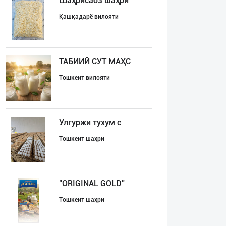
Шаҳрисабз шаҳри
Қашқадарё вилояти
ТАБИИЙ СУТ МАҲС
Тошкент вилояти
Улгуржи тухум с
Тошкент шаҳри
"ORIGINAL GOLD"
Тошкент шаҳри