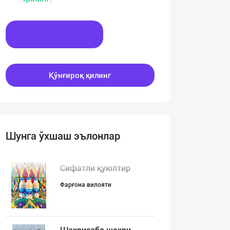
Хабар ёзинг
Қўнғироқ қилинг
Шунга ўхшаш эълонлар
Сифатли қуюлтир
Фарғона вилояти