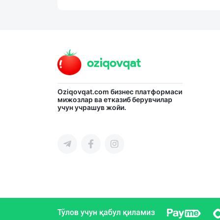
Oziqovqat.com
бизнес платформаси
мижозлар ва етказиб берувчилар
учун учрашув жойи.
Тўлов учун қабул қиламиз