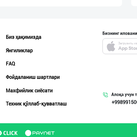
Бизнинг иловани
Биз ҳақимизда
Янгиликлар
FAQ
Фойдаланиш шартлари
Махфийлик сиёсати
Алоқа учун 
+99899150
Техник қўллаб-қувватлаш