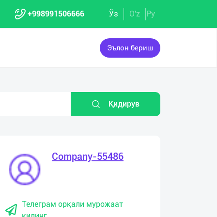
+998991506666
Ўз
O'z
Ру
Эълон бериш
Қидирув
Company-55486
Телеграм орқали мурожаат
қилинг.