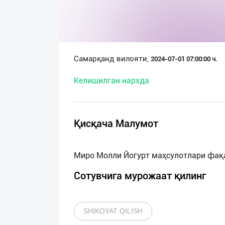
О
нас
Техническая
Самарқанд вилояти,
2024-07-01 07:00:00 ч.
поддержка
Келишилган нархда
Поделиться
приложением
Қисқача Малумот
Выход
о
Сотувчига мурожаат қилинг
SHIKOYAT QILISH