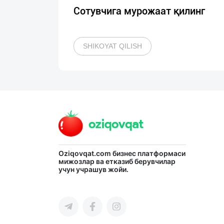
Сотувчига мурожаат қилинг
SHIKOYAT QILISH
Oziqovqat.com
бизнес платформаси
мижозлар ва етказиб берувчилар
учун учрашув жойи.