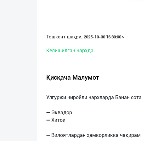
О
нас
Техническая
Тошкент шаҳри,
2025-10-30 16:30:00 ч.
поддержка
Келишилган нархда
Поделиться
приложением
Қисқача Малумот
Выход
о
Улгуржи чиройли нархларда Банан сот
➖ Эквадор
➖ Хитой