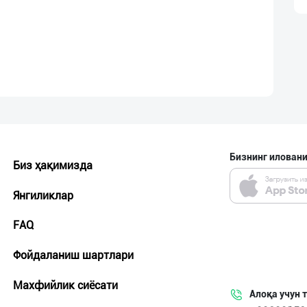
Бизнинг иловани
Биз ҳақимизда
Янгиликлар
FAQ
Фойдаланиш шартлари
Махфийлик сиёсати
Алоқа учун 