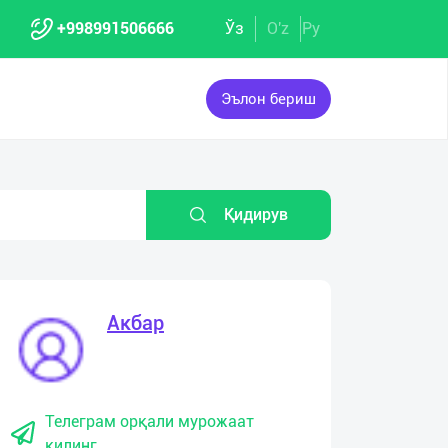
+998991506666
Ўз
O'z
Ру
Эълон бериш
Қидирув
Акбар
Телеграм орқали мурожаат
қилинг.