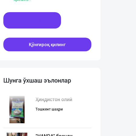
Хабар ёзинг
Қўнғироқ қилинг
Шунга ўхшаш эълонлар
Ҳиндистон олий
Тошкент шаҳри