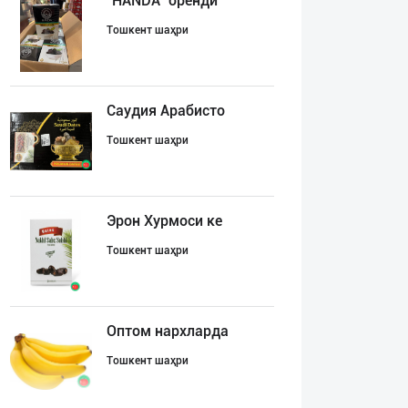
"HANDA" бренди
Тошкент шаҳри
Саудия Арабисто
Тошкент шаҳри
Эрон Хурмоси ке
Тошкент шаҳри
Оптом нархларда
Тошкент шаҳри