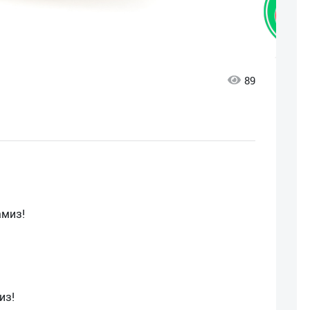
89
амиз!