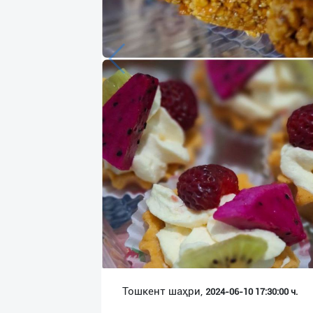
Язык
Личные
данные
Новости
2
Чаты
История
реферальных
переходов
Условия
использования
FAQ
Тошкент шаҳри,
2024-06-10 17:30:00 ч.
О