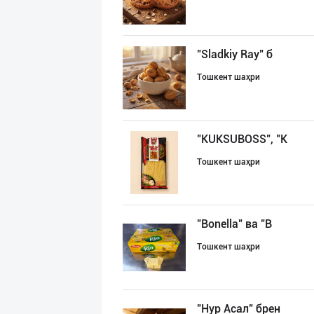
"Sladkiy Ray" б
Тошкент шаҳри
"KUKSUBOSS", "К
Тошкент шаҳри
"Bonella" ва "B
Тошкент шаҳри
"Нур Асал" брен