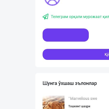
Телеграм орқали мурожаат қил
Хабар ёзинг
Қў
Шунга ўхшаш эълонлар
“Marvellous swe
Тошкент шаҳри