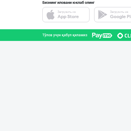
Бизнинг иловани юклаб олинг
RISOLA ONA — OS
Наманган вилояти
Тўлов учун қабул қиламиз
"FEYA GROUP COM
Андижон вилояти
"Hassons" – Ўзб
Тошкент шаҳри
Савдосини оширм
Тошкент шаҳри