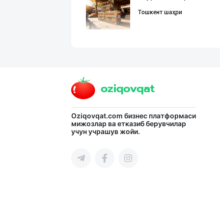
Тошкент шаҳри
ДУНЁНИНГ ЭНГ ЯХ
Тошкент шаҳри
"MIRAY" — Европ
Oziqovqat.com
бизнес платформаси
мижозлар ва етказиб берувчилар
учун учрашув жойи.
Тошкент шаҳри
GREAT SELL GROU
Тошкент шаҳри