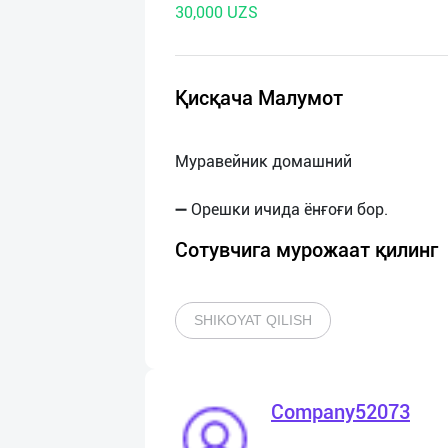
30,000 UZS
нас
Техническая
поддержка
Қисқача Малумот
Поделиться
Муравейник домашний
приложением
Выход
о
Сотувчига мурожаат қилинг
SHIKOYAT QILISH
Company52073