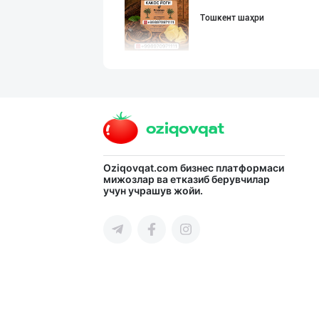
Тошкент шаҳри
МЧЖ "Integral I
Тошкент шаҳри
Сифатли Кокос в
Oziqovqat.com
бизнес платформаси
мижозлар ва етказиб берувчилар
учун учрашув жойи.
Тошкент шаҳри
Ёғ сотаман. 1-қ
Тошкент шаҳри