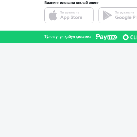
Бизнинг иловани юклаб олинг
Катта ҳажмда ко
Тошкент шаҳри
Тўлов учун қабул қиламиз
"MYLAÝYM" — уйд
Туркманистон
Кокос ёғи: ➖ П
Тошкент шаҳри
➖ Coconut oil (
Тошкент шаҳри