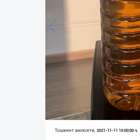
Язык
Личные
данные
Новости
2
Чаты
История
реферальных
переходов
Условия
использования
FAQ
Тошкент вилояти,
2021-11-11 16:00:00 ч.
О