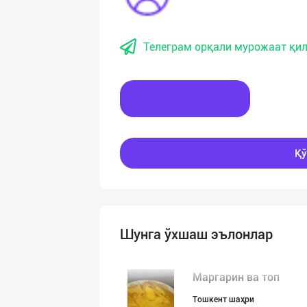
Телеграм орқали мурожаат қил
Хабар ёзинг
Қў
Шунга ўхшаш эълонлар
Маргарин ва топ
Тошкент шаҳри