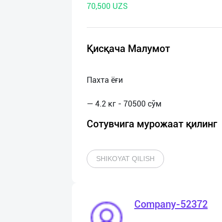
70,500 UZS
нас
Техническая
поддержка
Қисқача Малумот
Поделиться
Пахта ёғи
приложением
Выход
о
Сотувчига мурожаат қилинг
SHIKOYAT QILISH
Company-52372