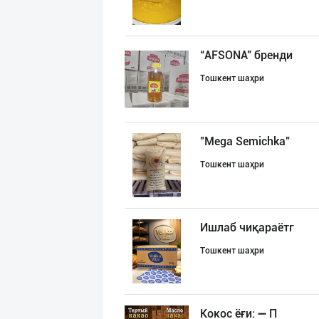
“AFSONA” бренди
Тошкент шаҳри
"Mega Semichka"
Тошкент шаҳри
Ишлаб чиқараётг
Тошкент шаҳри
Кокос ёғи: ➖ П