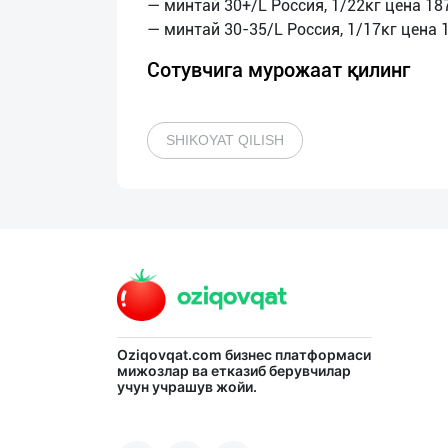
— минтай 30+/L Россия, 1/22кг цена 18
Сотувчига мурожаат қилинг
SHIKOYAT QILISH
Oziqovqat.com
бизнес платформаси
мижозлар ва етказиб берувчилар
учун учрашув жойи.