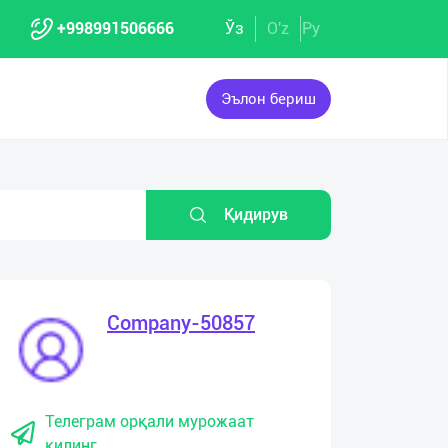
+998991506666
Ўз
O'z
Ру
Эълон бериш
Қидирув
Company-50857
Телеграм орқали мурожаат
қилинг.