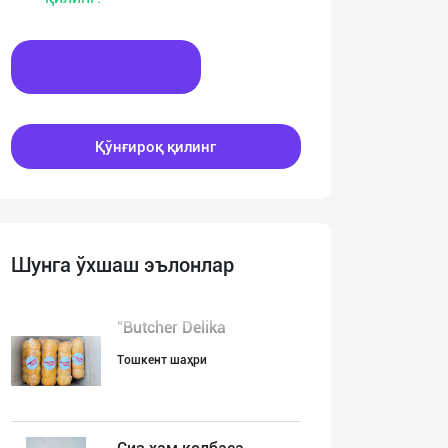
Хабар ёзинг
Қўнғироқ қилинг
Шунга ўхшаш эълонлар
"Butcher Delika
Тошкент шаҳри