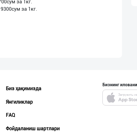
700сум за 1кг.
Бизнинг иловани
Биз ҳақимизда
Янгиликлар
FAQ
Фойдаланиш шартлари