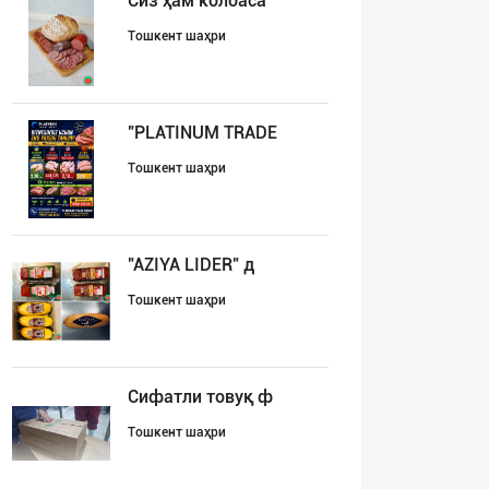
Сиз ҳам колбаса
Тошкент шаҳри
"PLATINUM TRADE
Тошкент шаҳри
"AZIYA LIDER" д
Тошкент шаҳри
Сифатли товуқ ф
Тошкент шаҳри