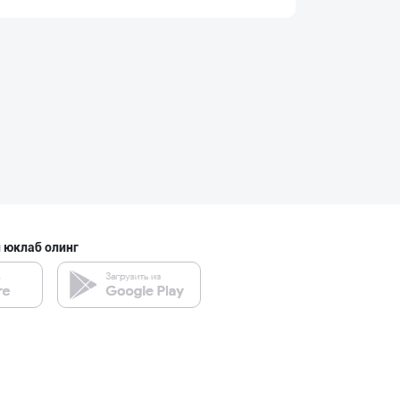
Ҳақиқий ишлаб ч
Наманган вилояти
"Anhor" бренди
Тошкент шаҳри
 юклаб олинг
SHARQ Delikates
Тошкент шаҳри
ТАДБИРКОРЛАР, Д
Тошкент шаҳри