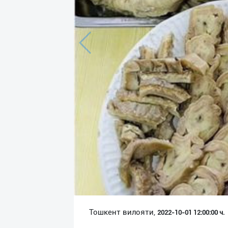
Язык
Личные
данные
Новости
2
Чаты
История
реферальных
переходов
Условия
использования
FAQ
Тошкент вилояти,
2022-10-01 12:00:00 ч.
О