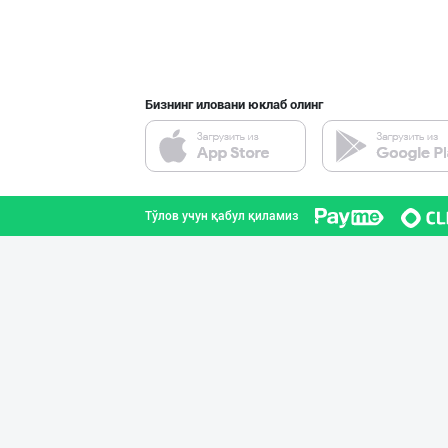
Ҳақиқий ишлаб ч
Наманган вилояти
Бизнинг иловани юклаб олинг
Сиз ҳам колбаса
Тошкент шаҳри
Тўлов учун қабул қиламиз
ПРЕМИУМ КОЛБАСА
Тошкент шаҳри
"PLATINUM TRADE
Тошкент шаҳри