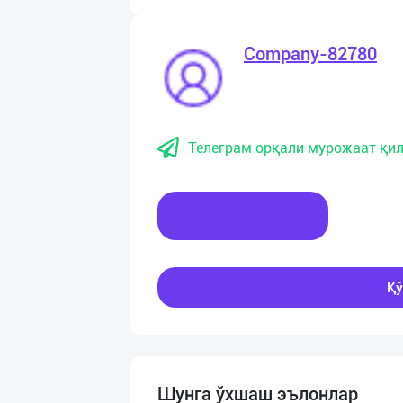
Company-82780
Телеграм орқали мурожаат қил
Хабар ёзинг
Қў
Шунга ўхшаш эълонлар