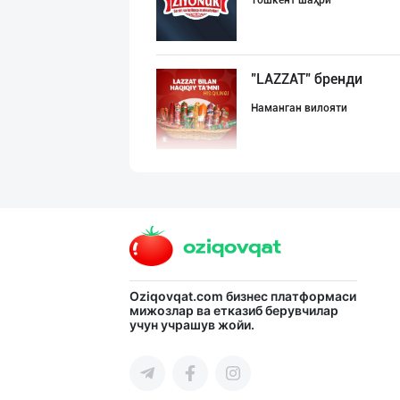
Тошкент шаҳри
"LAZZAT" бренди
Наманган вилояти
➖ Самарканд ➖
Самарқанд вилояти
"SHARQ" колбаса
Oziqovqat.com
бизнес платформаси
мижозлар ва етказиб берувчилар
учун учрашув жойи.
Тошкент шаҳри