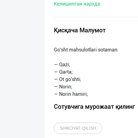
Келишилган нархда
нас
Техническая
поддержка
Қисқача Малумот
Поделиться
Go'sht mahsulotlari sotaman.
приложением
— Qazi;
Выход
— Qarta;
о
— Ot go'shti;
— Norin;
Сотувчига мурожаат қилинг
SHIKOYAT QILISH