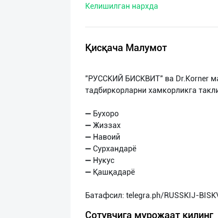
Келишилган нархда
нас
Техническая
поддержка
Қисқача Малумот
Поделиться
"РУССКИЙ БИСКВИТ" ва Dr.Korner м
приложением
тадбиркорларни хамкорликга такл
Выход
➖ Бухоро
о
➖ Жиззах
➖ Навоий
➖ Сурхандарё
➖ Нукус
➖ Қашқадарё
Сотувчига мурожаат қилинг