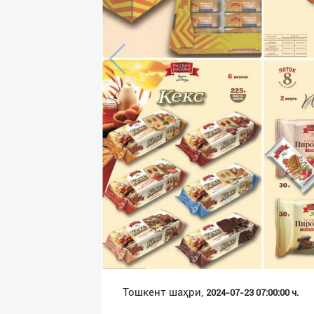
Язык
Личные
данные
Новости
2
Чаты
История
реферальных
переходов
Условия
использования
FAQ
Тошкент шаҳри,
2024-07-23 07:00:00 ч.
О