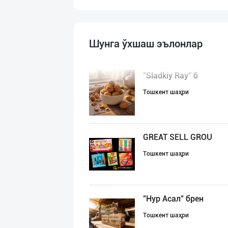
Шунга ўхшаш эълонлар
"Sladkiy Ray" б
Тошкент шаҳри
GREAT SELL GROU
Тошкент шаҳри
"Нур Асал" брен
Тошкент шаҳри