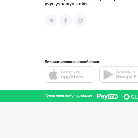
учун учрашув жойи.
Тошкент шаҳри
"FEYA GROUP COM
Андижон вилояти
Бизнинг иловани юклаб олинг
"RIKKO TOYS" —
Тошкент шаҳри
Тўлов учун қабул қиламиз
Шоколад мавсуми
Тошкент шаҳри