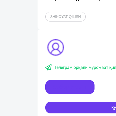
SHIKOYAT QILISH
Телеграм орқали мурожаат қил
Хабар ёзинг
Қў