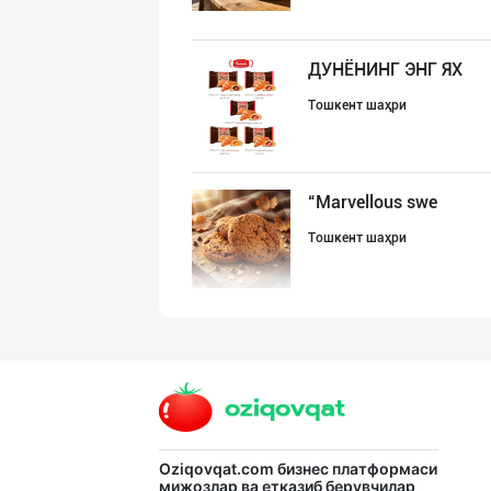
ДУНЁНИНГ ЭНГ ЯХ
Тошкент шаҳри
“Marvellous swe
Тошкент шаҳри
"Bonella" ва "B
Тошкент шаҳри
Савдосини оширм
Oziqovqat.com
бизнес платформаси
мижозлар ва етказиб берувчилар