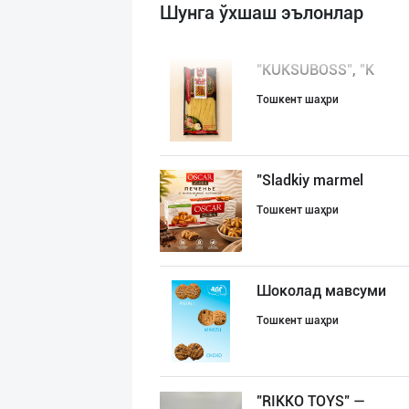
Шунга ўхшаш эълонлар
"KUKSUBOSS", "К
Тошкент шаҳри
"Sladkiy marmel
Тошкент шаҳри
Шоколад мавсуми
Тошкент шаҳри
"RIKKO TOYS" —