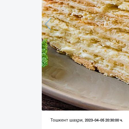
Язык
Личные
данные
Новости
2
Чаты
История
реферальных
переходов
Условия
использования
FAQ
Тошкент шаҳри,
2023-04-05 20:30:00 ч.
О