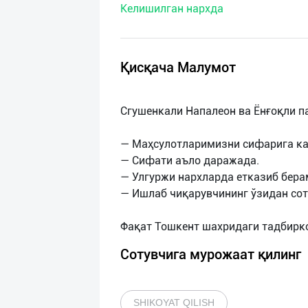
Келишилган нархда
нас
Техническая
поддержка
Қисқача Малумот
Поделиться
Cгушенкали Напалеон ва Ёнғоқли п
приложением
— Маҳсулотларимизни сифарига ка
Выход
— Сифати аъло даражада.
о
— Улгуржи нархларда етказиб бера
— Ишлаб чиқарувчининг ўзидан сот
Сотувчига мурожаат қилинг
SHIKOYAT QILISH