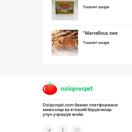
Тошкент шаҳри
“Marvellous swe
Тошкент шаҳри
"Bonella" ва "B
Тошкент шаҳри
"Нур Асал" брен
Oziqovqat.com
бизнес платформаси
мижозлар ва етказиб берувчилар
учун учрашув жойи.
Тошкент шаҳри