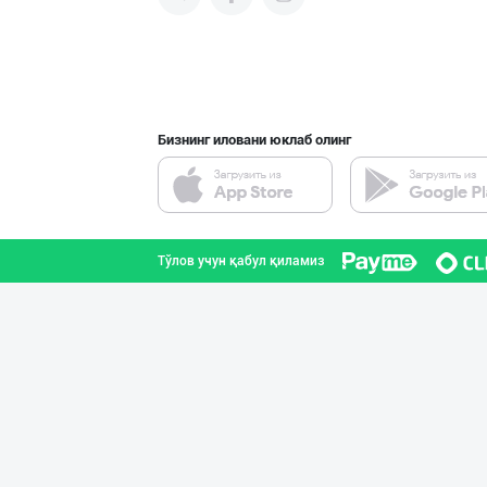
Шоколад мавсуми
Тошкент шаҳри
Бизнинг иловани юклаб олинг
Савдосини оширм
Тошкент шаҳри
Тўлов учун қабул қиламиз
"Восточная Сказ
Тошкент шаҳри
"FEYA GROUP COM
Андижон вилояти