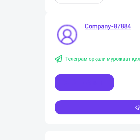
Company-87884
Телеграм орқали мурожаат қил
Хабар ёзинг
Қў