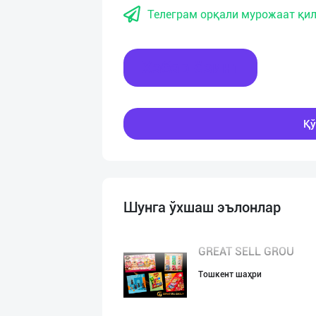
Телеграм орқали мурожаат қил
Хабар ёзинг
Қў
Шунга ўхшаш эълонлар
GREAT SELL GROU
Тошкент шаҳри