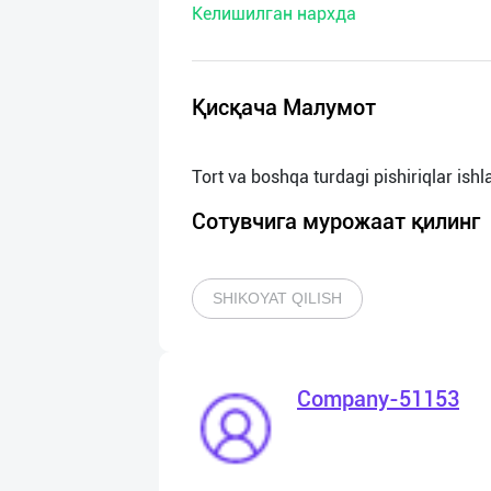
Келишилган нархда
нас
Техническая
поддержка
Қисқача Малумот
Поделиться
приложением
Сотувчига мурожаат қилинг
Выход
о
SHIKOYAT QILISH
Company-51153