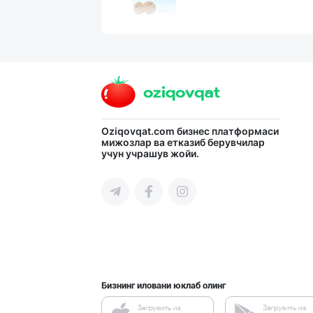
"Sladkiy marmel
Тошкент шаҳри
"Sladkiy Ray" б
Oziqovqat.com
бизнес платформаси
мижозлар ва етказиб берувчилар
учун учрашув жойи.
Тошкент шаҳри
"Hassons" – Ўзб
Тошкент шаҳри
Бизнинг иловани юклаб олинг
ДУНЁНИНГ ЭНГ ЯХ