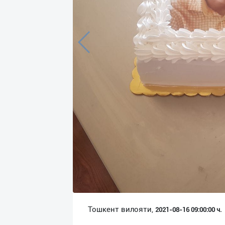
Язык
Личные
данные
Новости
2
Чаты
История
реферальных
переходов
Условия
использования
FAQ
Тошкент вилояти,
2021-08-16 09:00:00 ч.
О