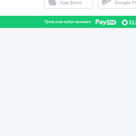
Тошкент шаҳри
Тўлов учун қабул қиламиз
Ищем официальны
Тошкент шаҳри
Шоколад мавсуми
Тошкент шаҳри
“Marvellous swe
Тошкент шаҳри