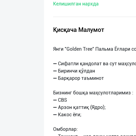
Келишилган нархда
нас
Техническая
поддержка
Қисқача Малумот
Поделиться
Янги "Golden Tree" Пальма Ёғлари с
приложением
➖ Сифатли қандолат ва сут маҳсул
Выход
➖ Биринчи қўлдан
о
➖ Барқарор таъминот
Бизнинг бошқа маҳсулотларимиз :
➖ CBS
➖ Арзон қаттиқ (Ядро);
➖ Какос ёғи;
Омборлар: