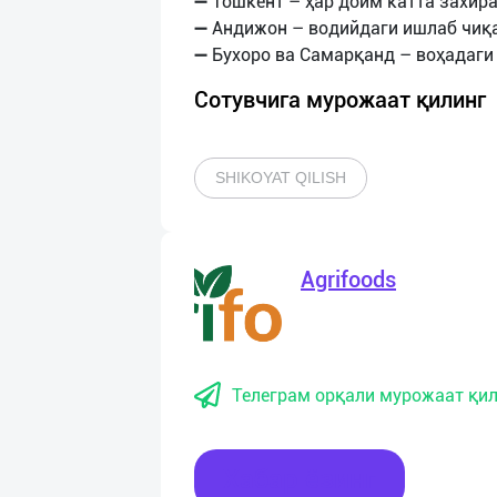
➖ Тошкент – ҳар доим катта захира
➖ Андижон – водийдаги ишлаб чиқа
Сотувчига мурожаат қилинг
SHIKOYAT QILISH
Agrifoods
Телеграм орқали мурожаат қил
Хабар ёзинг