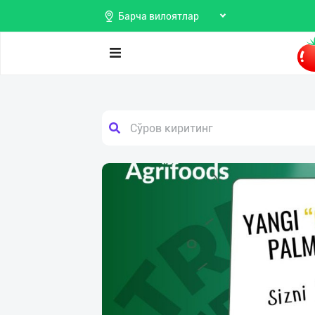
Барча вилоятлар
Поиск
Мои
Продаю
объявления
Покупаю
Предоставляю
Избранные
услуги
Мой
баланс
Мои
подписки