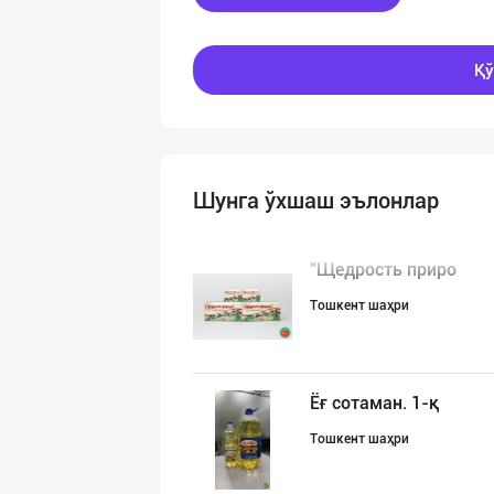
Қў
Шунга ўхшаш эълонлар
"Щедрость приро
Тошкент шаҳри
Ёғ сотаман. 1-қ
Тошкент шаҳри