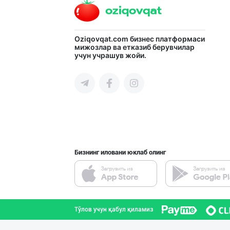
Кокос ёғи: ➖ П
Oziqovqat.com
бизнес платформаси
мижозлар ва етказиб берувчилар
учун учрашув жойи.
Тошкент шаҳри
“AFSONA” бренди
Тошкент шаҳри
Бизнинг иловани юклаб олинг
Катта ҳажмда ко
Тошкент шаҳри
Тўлов учун қабул қиламиз
Маргарин ва топ