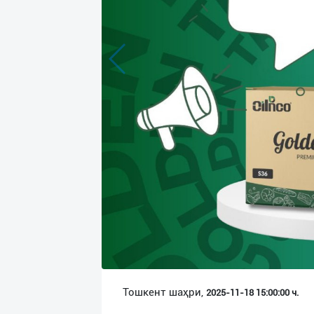
Язык
Личные
данные
Новости
2
Чаты
История
реферальных
переходов
Условия
использования
FAQ
Тошкент шаҳри,
2025-11-18 15:00:00 ч.
О