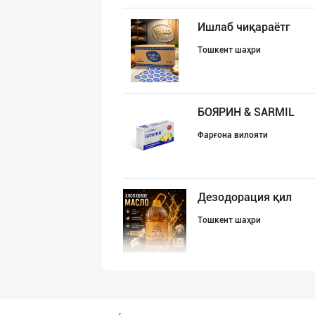
Ишлаб чиқараётг
Тошкент шаҳри
БОЯРИН & SARMIL
Фарғона вилояти
Дезодорация қил
Тошкент шаҳри
Ишлаб чиқарувчи
Тошкент вилояти